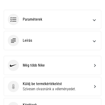
neki
és
készíts
Paraméterek
edzéstervet
Torna,
atlétika,
súlyemelés.
Leírás
Téged
is
vonz
a
változatos
Még több Nike
Nike
edzés,
ami
egy
Küldj be termékértékelést
kicsit
Küldj be termékértékelést
Szívesen olvasnánk a véleményedet.
mindig
más?
Csatlakozz
Kérdések