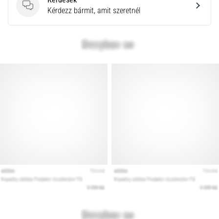
a
Kérdések
Kérdezz bármit, amit szeretnél
Cross
Training…
Minden cikk
megjelenítése