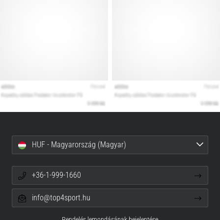
HUF - Magyarország (Magyar)
+36-1-999-1660
info@top4sport.hu
Rendelés lemondásának bejelentése