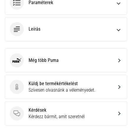
Paraméterek
neki
és
készíts
edzéstervet
Leírás
Torna,
atlétika,
súlyemelés.
Téged
Még több Puma
is
Puma
vonz
a
változatos
Küldj be termékértékelést
edzés,
Küldj be termékértékelést
Szívesen olvasnánk a véleményedet.
ami
egy
kicsit
Kérdések
mindig
Kérdések
Kérdezz bármit, amit szeretnél
más?
Csatlakozz