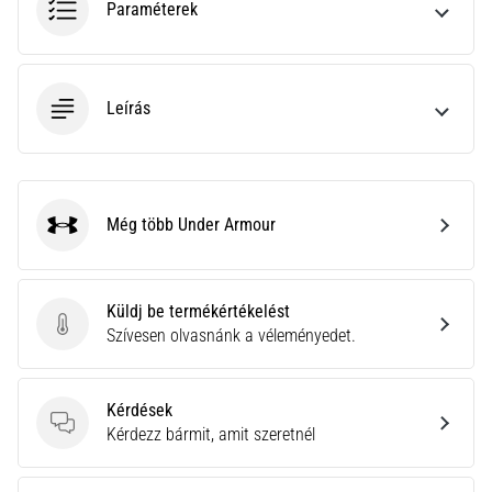
Paraméterek
neki
és
készíts
edzéstervet
Leírás
Torna,
atlétika,
súlyemelés.
Téged
Még több Under Armour
is
Under Armour
vonz
a
változatos
Küldj be termékértékelést
edzés,
Küldj be termékértékelést
Szívesen olvasnánk a véleményedet.
ami
egy
kicsit
Kérdések
mindig
Kérdések
Kérdezz bármit, amit szeretnél
más?
Csatlakozz