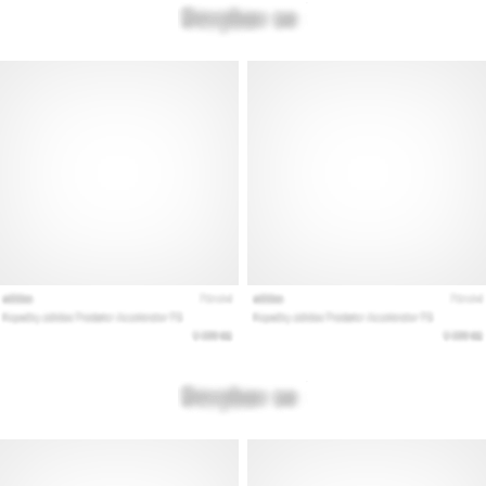
a
Cross
Training…
Minden cikk
megjelenítése