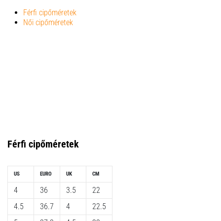
a
Férfi cipőméretek
futball
Női cipőméretek
táskánkba?
A
következő
dolgok
nem
hiányozhatnak
a
táskádból!​​​​​​​
2021.03.22.
Férfi
cipőméretek
•
10 perces olvasási idő
Cross
US
EURO
UK
CM
Training
4
36
3.5
22
–
hogyan
4.5
36.7
4
22.5
kezdj