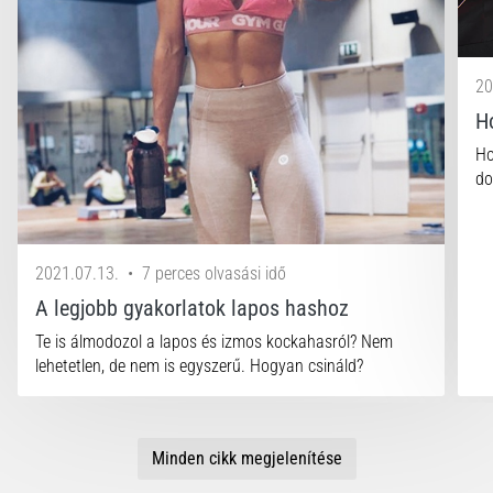
20
H
Ho
do
2021.07.13.
•
7 perces olvasási idő
A legjobb gyakorlatok lapos hashoz
Te is álmodozol a lapos és izmos kockahasról? Nem
lehetetlen, de nem is egyszerű. Hogyan csináld?
Minden cikk megjelenítése