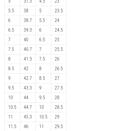
5
37.3
4.5
23
neki
5.5
38
5
23.5
és
készíts
6
38.7
5.5
24
edzéstervet
6.5
39.3
6
24.5
Torna,
7
40
6.5
25
atlétika,
súlyemelés.
7.5
40.7
7
25.5
Téged
8
41.3
7.5
26
is
vonz
8.5
42
8
26.5
a
9
42.7
8.5
27
változatos
edzés,
9.5
43.3
9
27.5
ami
10
44
9.5
28
egy
kicsit
10.5
44.7
10
28.5
mindig
11
45.3
10.5
29
más?
Csatlakozz
11.5
46
11
29.5