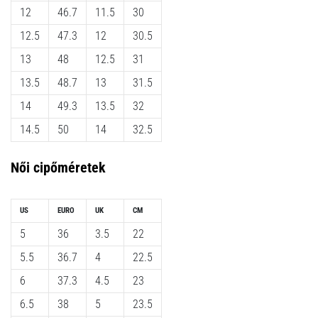
a
12
46.7
11.5
30
Cross
Training…
12.5
47.3
12
30.5
13
48
12.5
31
Minden cikk
13.5
48.7
13
31.5
megjelenítése
14
49.3
13.5
32
14.5
50
14
32.5
Női
cipőméretek
US
EURO
UK
CM
5
36
3.5
22
5.5
36.7
4
22.5
6
37.3
4.5
23
6.5
38
5
23.5