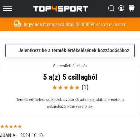
Nem
lehetetlen,
Keresés
kosár
Top4Sport.hu
de
nem
Ingyenes házhozszállítás 35 000 Ft
vásárlás esetén
Keresés
is
egyszerű.
Hogyan
csináld?
Jelentkezz be a termék értékelésének hozzáadásához
2021.03.29.
•
5 a(z) 5 csillagból
4 perces olvasási idő
(1)
Hogyan
csomagoljunk
Termék értékelést csak azok a vásárlók adhatnak, akik a terméket a
a
webáruházunkban vásárolták.
futball
táskába
Hogyan
JUAN A.
2024.10.10.
csomagoljunk