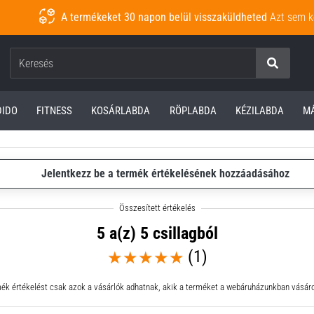
A termékeket 30 napon belül visszaküldheted
Azt sem k
Keresés
DIDO
FITNESS
KOSÁRLABDA
RÖPLABDA
KÉZILABDA
M
Jelentkezz be a termék értékelésének hozzáadásához
5 a(z) 5 csillagból
(1)
ék értékelést csak azok a vásárlók adhatnak, akik a terméket a webáruházunkban vásáro