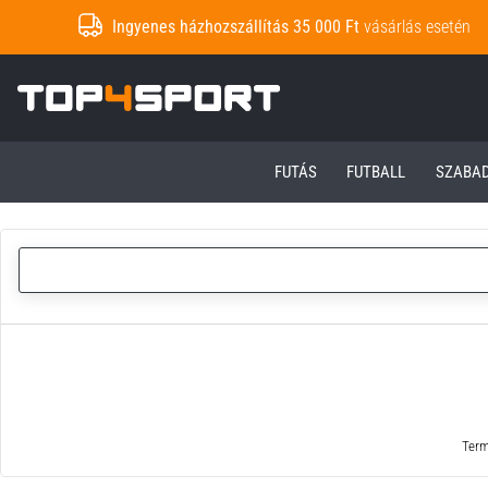
Ingyenes házhozszállítás 35 000 Ft
vásárlás esetén
Top4Sport.hu
FUTÁS
FUTBALL
SZABA
Term