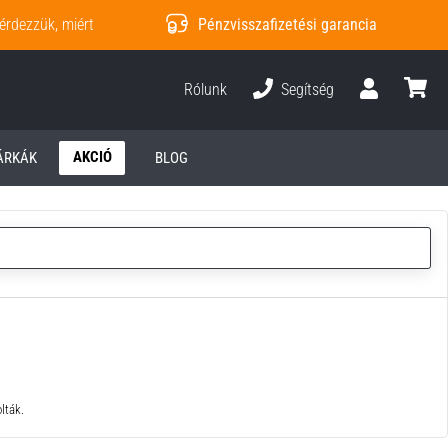
érdezzük, miért
Pénzvisszafizetési garancia
Rólunk
Segítség
Felhasználó
kosár
AKCIÓ
ÁRKÁK
BLOG
lták.