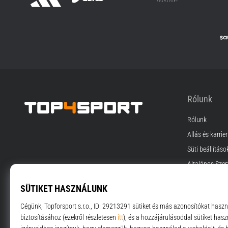
Rólunk
Rólunk
Top4Sport.hu
Állás és karrier
Süti beállításo
Általános Szer