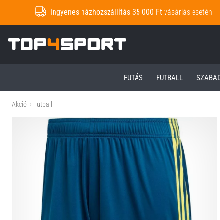
Ingyenes házhozszállítás 35 000 Ft
vásárlás esetén
Top4Sport.hu
FUTÁS
FUTBALL
SZABA
Akció
Futball