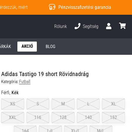
érdezzük, miért
Pénzvisszafizetési garancia
Rólunk
Segítség
Felhasználó
kosár
AKCIÓ
ÁRKÁK
BLOG
Adidas Tastigo 19 short Rövidnadrág
Kategória:
Futball
Férfi,
Kék
XS
S
M
L
XL
XXL
116
128
140
152
164
L/L
XL/L
M/L