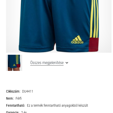
Összes megjelenítése
Cikkszám:
DU4411
Nem:
Férfi
Fenntartható:
Ez a termék fenntartható anyagokból készült
Garancia:
2 év