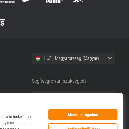
HUF - Magyarország (Magyar)
Segítségre van szükséged?
+36-1-999-1660
info@top4sport.hu