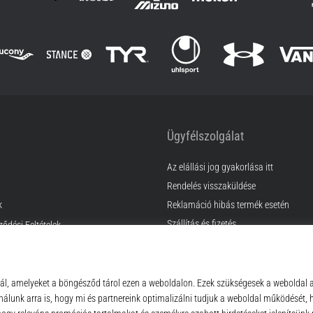
Ügyfélszolgálat
Az elállási jog gyakorlása itt
Rendelés visszaküldése
k
Reklamáció hibás termék esetén
Szállítás és fizetés
ződési Feltételek
Találd meg a megfelelő méretet
Kapcsolat
GyIK
Adatvédelmi nyilatkozat