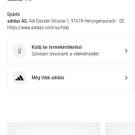
Gyártó
adidas AG
, Adi-Dassler-Strasse 1, 91074 Herzogenaurach - DE
https://www.adidas.com/us/help
Küldj be termékértékelést
Küldj be termékértékelést
Szívesen olvasnánk a véleményedet.
Még több adidas
adidas