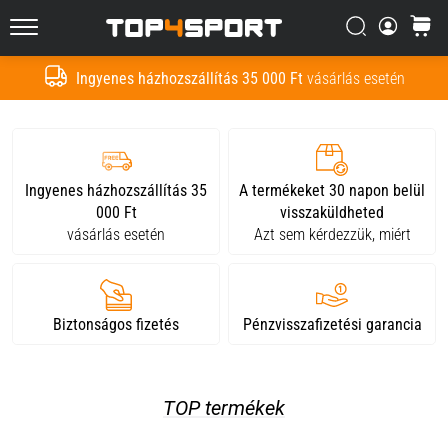
Nem
lehetetlen,
Keresés
kosár
Top4Sport.hu
de
nem
Ingyenes házhozszállítás 35 000 Ft
vásárlás esetén
Keresés
is
egyszerű.
Hogyan
csináld?
Ingyenes házhozszállítás 35
A termékeket 30 napon belül
000 Ft
visszaküldheted
2021.03.29.
vásárlás esetén
Azt sem kérdezzük, miért
•
4 perces olvasási idő
Hogyan
csomagoljunk
Biztonságos fizetés
Pénzvisszafizetési garancia
a
futball
táskába
TOP termékek
Hogyan
csomagoljunk