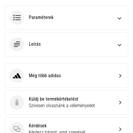
neki
és
Paraméterek
készíts
edzéstervet
Torna,
atlétika,
Leírás
súlyemelés.
Téged
is
vonz
a
Még több adidas
adidas
változatos
edzés,
ami
Küldj be termékértékelést
egy
Küldj be termékértékelést
Szívesen olvasnánk a véleményedet.
kicsit
mindig
más?
Kérdések
Csatlakozz
Kérdések
Kérdezz bármit, amit szeretnél