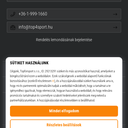
+36-1-999-1660
info@top4sport.hu
Rendelés lemondásának bejelentése
Rólunk
Ügyfélszolgálat
Top4Sport.hu