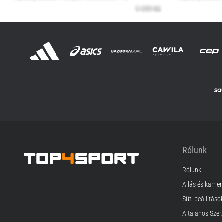
Rólunk
Rólunk
Top4Sport.hu
Állás és karrier
Süti beállításo
Általános Szer