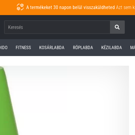
A termékeket 30 napon belül visszaküldheted
Azt sem k
Keresés
DIDO
FITNESS
KOSÁRLABDA
RÖPLABDA
KÉZILABDA
M