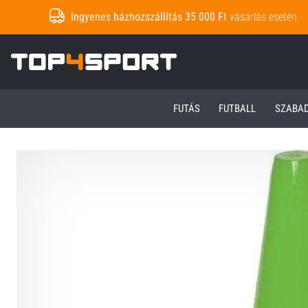
Ingyenes házhozszállítás 35 000 Ft
vásárlás esetén
Top4Sport.hu
FUTÁS
FUTBALL
SZABA