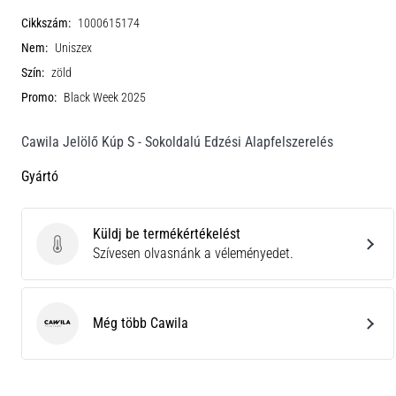
Cikkszám:
1000615174
Nem:
Uniszex
Szín:
zöld
Promo:
Black Week 2025
Cawila Jelölő Kúp S - Sokoldalú Edzési Alapfelszerelés
Gyártó
Küldj be termékértékelést
Küldj be termékértékelést
Szívesen olvasnánk a véleményedet.
Még több Cawila
Cawila