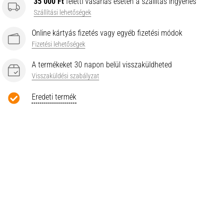
35 000 Ft
feletti vásárlás esetén a szállítás ingyenes
Szállítási lehetőségek
Online kártyás fizetés vagy egyéb fizetési módok
Fizetési lehetőségek
A termékeket 30 napon belül visszaküldheted
Visszaküldési szabályzat
Eredeti termék