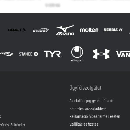
Ügyfélszolgálat
Az elállási jog gyakorlása itt
Rendelés visszaküldése
k
Reklamáció hibás termék esetén
Szállítás és fizetés
ződési Feltételek