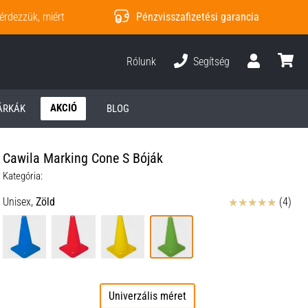
érdezzük, miért
Pénzvisszafizetési garancia
Rólunk
Segítség
Felhasználó
kosár
AKCIÓ
ÁRKÁK
BLOG
Cawila Marking Cone S Bóják
Kategória:
Értékelés
Unisex,
Zöld
(4)
Univerzális méret