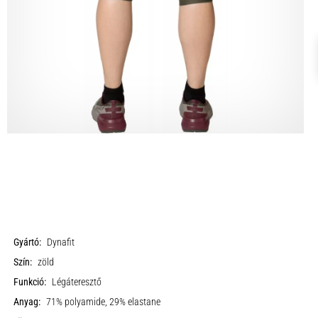
Gyártó:
Dynafit
Szín:
zöld
Funkció:
Légáteresztő
Anyag:
71% polyamide, 29% elastane