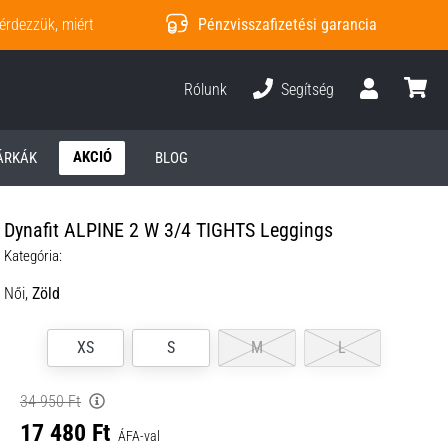
érdezzük, miért
Pénzvisszafizetési garancia
Rólunk
Segítség
Felhasználó
kosár
AKCIÓ
ÁRKÁK
BLOG
Dynafit ALPINE 2 W 3/4 TIGHTS Leggings
Kategória:
Női,
Zöld
XS
S
M
L
34 950 Ft
17 480 Ft
ÁFA-val