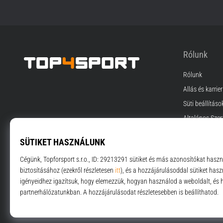
Rólunk
Rólunk
Top4Sport.hu
Állás és karrier
Süti beállításo
Általános Szer