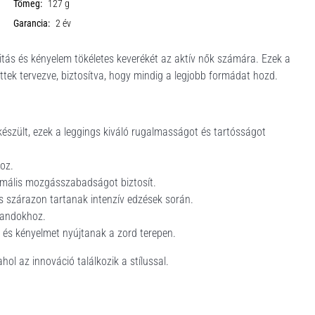
Tömeg:
127 g
Garancia:
2 év
nalitás és kényelem tökéletes keverékét az aktív nők számára. Ezek a
ettek tervezve, biztosítva, hogy mindig a legjobb formádat hozd.
észült, ezek a leggings kiváló rugalmasságot és tartósságot
oz.
imális mozgásszabadságot biztosít.
s szárazon tartanak intenzív edzések során.
landokhoz.
 és kényelmet nyújtanak a zord terepen.
l az innováció találkozik a stílussal.