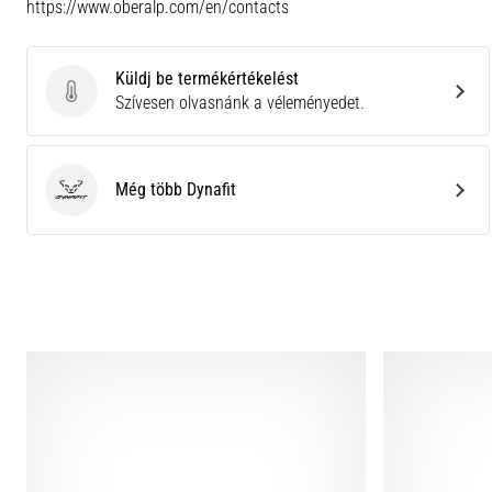
https://www.oberalp.com/en/contacts
Küldj be termékértékelést
Küldj be termékértékelést
Szívesen olvasnánk a véleményedet.
Még több Dynafit
Dynafit