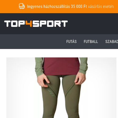
Ingyenes házhozszállítás 35 000 Ft
vásárlás esetén
Top4Sport.hu
FUTÁS
FUTBALL
SZABA