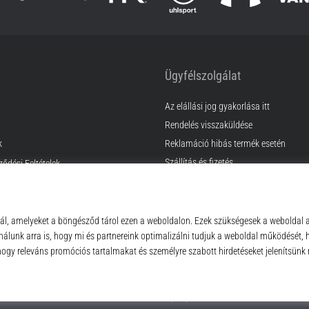
Ügyfélszolgálat
Az elállási jog gyakorlása itt
Rendelés visszaküldése
k
Reklamáció hibás termék esetén
Szállítás és fizetés
ződési Feltételek
Találd meg a megfelelő méretet
Kapcsolat
GyIK
Adatvédelmi nyilatkozat
© 2010 – 2026
Top4Sport.hu