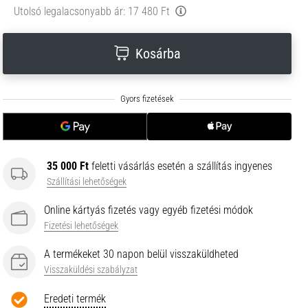
Utolsó legalacsonyabb ár:
17 480 Ft
Kosárba
35 000 Ft
feletti vásárlás esetén a szállítás ingyenes
Szállítási lehetőségek
Online kártyás fizetés vagy egyéb fizetési módok
Fizetési lehetőségek
A termékeket 30 napon belül visszaküldheted
Visszaküldési szabályzat
Eredeti termék