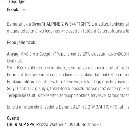
Terep:
Igen
Évszak:
Téli
Bemutatjuk a
Dynafit ALPINE 2 W 3/4 TIGHTS
-t, a stílus, funkcio
magas teljesítményű leggings kifejezetten futásra és terepfutásra l
Főbb jellemzők:
Anyag:
Kiváló minőségű, 71% poliamid és 29% elasztán keverékből k
kínálnak.
Szín:
Élénk zöld színben kapható, színt adva az sportos ruhatáradh
Forma:
A testhez simuló design kiemeli az alakodat, miközben max
Funkcionalitás:
Légáteresztőre tervezve, ezek a leggings hűvösen é
Súly:
Csak 127 g súlyú, tökéletesek hosszú futásokhoz és terepi ka
Terepre készült:
Kifejezetten terepsportokhoz tervezve, támogatást
Emeld a futási élményedet a Dynafit ALPINE 2 W 3/4 TIGHTS-tal – aho
Gyártó
OBER ALP SPA
, Piazza Walther 4, 39100 Bolzano - IT