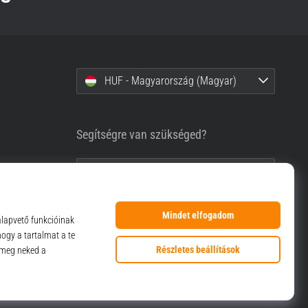
HUF - Magyarország (Magyar)
Segítségre van szükséged?
+36-1-999-1660
info@top4sport.hu