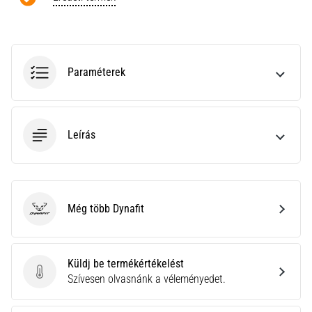
a
Cross
Training…
Paraméterek
Minden cikk
megjelenítése
Leírás
Még több Dynafit
Dynafit
Küldj be termékértékelést
Küldj be termékértékelést
Szívesen olvasnánk a véleményedet.