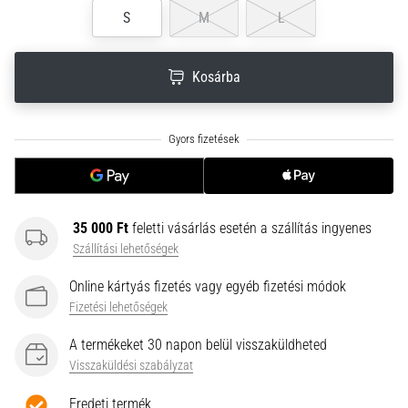
neki
S
M
L
és
készíts
Kosárba
edzéstervet
Torna,
atlétika,
súlyemelés.
Téged
is
vonz
35 000 Ft
feletti vásárlás esetén a szállítás ingyenes
a
Szállítási lehetőségek
változatos
edzés,
Online kártyás fizetés vagy egyéb fizetési módok
ami
Fizetési lehetőségek
egy
kicsit
A termékeket 30 napon belül visszaküldheted
mindig
Visszaküldési szabályzat
más?
Csatlakozz
Eredeti termék