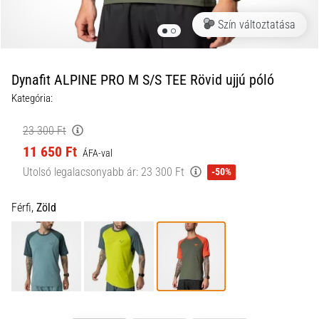
a
Szín változtatása
futball
táskánkba?
A
következő
Dynafit ALPINE PRO M S/S TEE Rövid ujjú póló
dolgok
Kategória:
nem
hiányozhatnak
23 300 Ft
a
11 650 Ft
táskádból!​​​​​​​
ÁFA-val
Utolsó legalacsonyabb ár:
23 300 Ft
-50%
2021.03.22.
Férfi,
Zöld
•
10 perces olvasási idő
Cross
Training
–
hogyan
kezdj