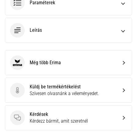
Paraméterek
neki
és
készíts
edzéstervet
Leírás
Torna,
atlétika,
súlyemelés.
Téged
Még több Erima
is
Erima
vonz
a
változatos
Küldj be termékértékelést
edzés,
Küldj be termékértékelést
Szívesen olvasnánk a véleményedet.
ami
egy
kicsit
Kérdések
mindig
Kérdések
Kérdezz bármit, amit szeretnél
más?
Csatlakozz