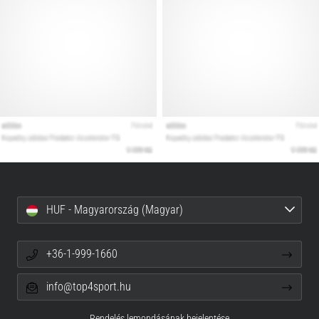
HUF - Magyarország (Magyar)
+36-1-999-1660
info@top4sport.hu
Rendelés lemondásának bejelentése