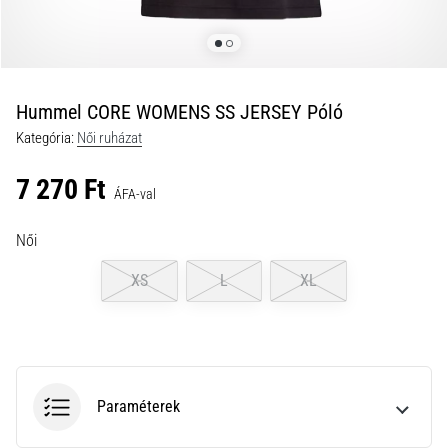
a
futball
táskánkba?
A
következő
Hummel CORE WOMENS SS JERSEY Póló
dolgok
Kategória:
Női ruházat
nem
hiányozhatnak
7 270 Ft
a
ÁFA-val
táskádból!​​​​​​​
Női
2021.03.22.
XS
L
XL
•
10 perces olvasási idő
Cross
Training
–
Paraméterek
hogyan
kezdj