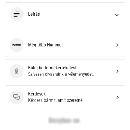
neki
és
Leírás
készíts
edzéstervet
Torna,
atlétika,
Még több Hummel
Hummel
súlyemelés.
Téged
is
vonz
Küldj be termékértékelést
a
Küldj be termékértékelést
Szívesen olvasnánk a véleményedet.
változatos
edzés,
ami
Kérdések
egy
Kérdések
Kérdezz bármit, amit szeretnél
kicsit
mindig
más?
Csatlakozz