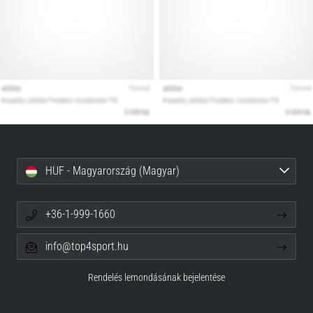
HUF - Magyarország (Magyar)
+36-1-999-1660
info@top4sport.hu
Rendelés lemondásának bejelentése