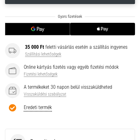
neki
és
készíts
edzéstervet
Torna,
atlétika,
35 000 Ft
feletti vásárlás esetén a szállítás ingyenes
súlyemelés.
Szállítási lehetőségek
Téged
is
Online kártyás fizetés vagy egyéb fizetési módok
vonz
Fizetési lehetőségek
a
változatos
A termékeket 30 napon belül visszaküldheted
edzés,
Visszaküldési szabályzat
ami
egy
Eredeti termék
kicsit
mindig
más?
Csatlakozz