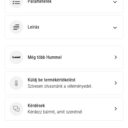
a
Paraméterek
Cross
Training…
Leírás
Minden cikk
megjelenítése
Még több Hummel
Hummel
Küldj be termékértékelést
Küldj be termékértékelést
Szívesen olvasnánk a véleményedet.
Kérdések
Kérdések
Kérdezz bármit, amit szeretnél