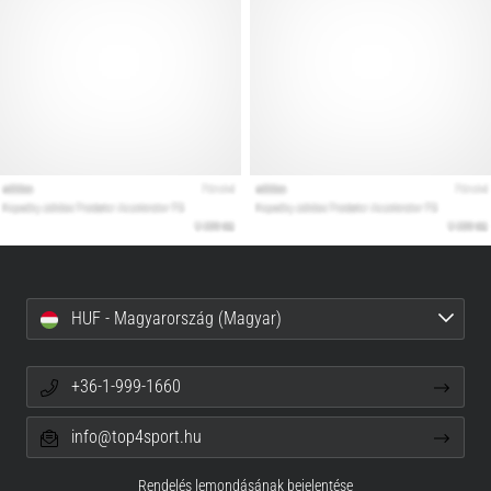
HUF - Magyarország (Magyar)
+36-1-999-1660
info@top4sport.hu
Rendelés lemondásának bejelentése