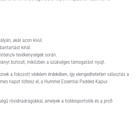
pályán, akár azon kívül.
bantartást kínál.
 intenzív tevékenységek során.
mányt biztosít, miközben a szükséges támogatást nyújt.
eznek a fokozott védelem érdekében, így elengedhetetlen választás a
lemes napot töltesz el, a Hummel Essential Padded Kapus
őségű rövidnadrágokkal, amelyek a hobbisportolók és a profi