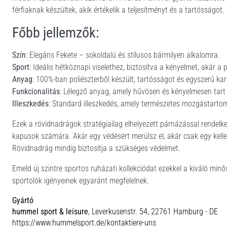
férfiaknak készültek, akik értékelik a teljesítményt és a tartósságot.
Főbb jellemzők:
Szín
: Elegáns Fekete – sokoldalú és stílusos bármilyen alkalomra.
Sport
: Ideális hétköznapi viselethez, biztosítva a kényelmet, akár a 
Anyag
: 100%-ban poliészterből készült, tartósságot és egyszerű kar
Funkcionalitás
: Lélegző anyag, amely hűvösen és kényelmesen tart
Illeszkedés
: Standard illeszkedés, amely természetes mozgástarto
Ezek a rövidnadrágok stratégiailag elhelyezett párnázással rendelk
kapusok számára. Akár egy védésért merülsz el, akár csak egy kel
Rövidnadrág mindig biztosítja a szükséges védelmet.
Emeld új szintre sportos ruházati kollekciódat ezekkel a kiváló min
sportolók igényeinek egyaránt megfelelnek.
Gyártó
hummel sport & leisure
, Leverkusenstr. 54, 22761 Hamburg - DE
https://www.hummelsport.de/kontaktiere-uns