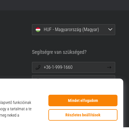
HUF - Magyarország (Magyar)
Segítségre van szükséged?
+36-1-999-1660
info@top4sport.hu