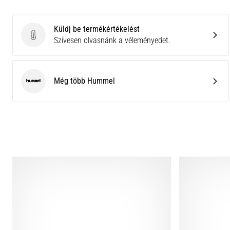
Küldj be termékértékelést
Küldj be termékértékelést
Szívesen olvasnánk a véleményedet.
Még több Hummel
Hummel