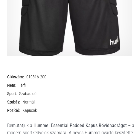
Cikkszám:
010816-200
Nem:
Férfi
Sport:
Szabadidő
Szabás:
Normál
Pozíció:
Kapusok
Bemutatjuk a
Hummel Essential Padded Kapus Rövidnadrágot
– a
modern sportkedvelők számára. A neves Hummel gyártó készítette e