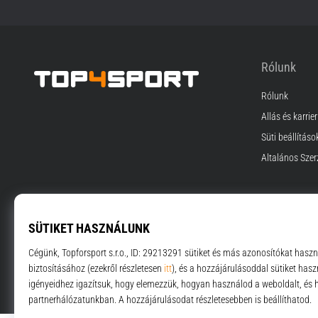
Rólunk
Rólunk
Top4Sport.hu
Állás és karrier
Süti beállításo
Általános Szer