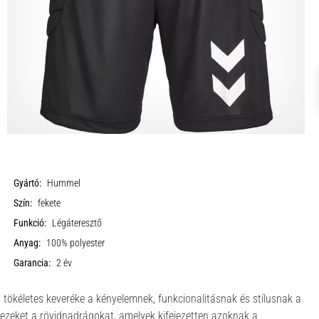
Gyártó:
Hummel
Szín:
fekete
Funkció:
Légáteresztő
Anyag:
100% polyester
Garancia:
2 év
 tökéletes keveréke a kényelemnek, funkcionalitásnak és stílusnak a
zeket a rövidnadrágokat, amelyek kifejezetten azoknak a