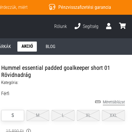
érdezzük, miért
Pénzvisszafizetési garancia
Rólunk
Segítség
Felhasználó
kosár
AKCIÓ
ÁRKÁK
BLOG
Hummel essential padded goalkeeper short 01
Rövidnadrág
Kategória:
Férfi
Mérettáblázat
S
M
L
XL
XXL
15 890 Ft