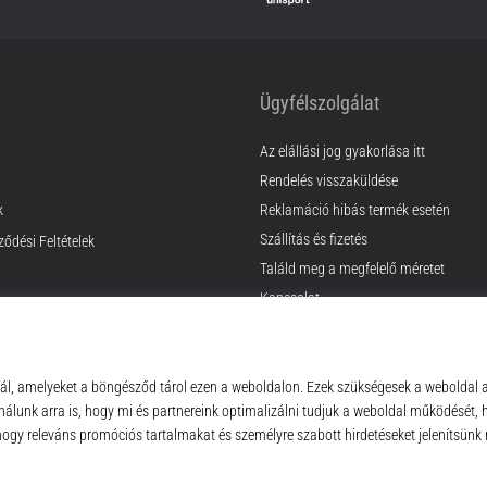
Ügyfélszolgálat
Az elállási jog gyakorlása itt
Rendelés visszaküldése
k
Reklamáció hibás termék esetén
Szállítás és fizetés
ződési Feltételek
Találd meg a megfelelő méretet
Kapcsolat
GyIK
Adatvédelmi nyilatkozat
© 2010 – 2026
Top4Sport.hu