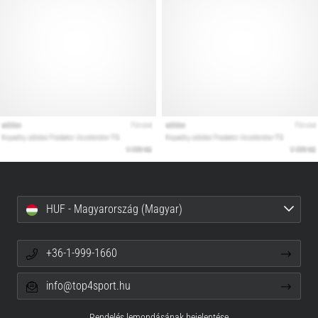
HUF - Magyarország (Magyar)
+36-1-999-1660
info@top4sport.hu
Rendelés lemondásának bejelentése