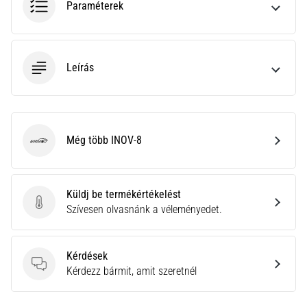
Paraméterek
neki
és
készíts
edzéstervet
Leírás
Torna,
atlétika,
súlyemelés.
Téged
Még több INOV-8
is
INOV-8
vonz
a
változatos
Küldj be termékértékelést
edzés,
Küldj be termékértékelést
Szívesen olvasnánk a véleményedet.
ami
egy
kicsit
Kérdések
mindig
Kérdések
Kérdezz bármit, amit szeretnél
más?
Csatlakozz