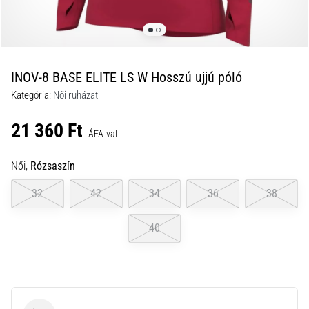
a
futball
táskánkba?
A
következő
INOV-8 BASE ELITE LS W Hosszú ujjú póló
dolgok
Kategória:
Női ruházat
nem
hiányozhatnak
21 360 Ft
a
ÁFA-val
táskádból!​​​​​​​
Női,
Rózsaszín
2021.03.22.
32
42
34
36
38
•
10 perces olvasási idő
40
Cross
Training
–
hogyan
kezdj