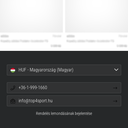
HUF - Magyarország (Magyar)
+36-1-999-1660
info@top4sport.hu
Rendelés lemondásának bejelentése