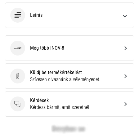
neki
és
Leírás
készíts
edzéstervet
Torna,
atlétika,
Még több INOV-8
INOV-8
súlyemelés.
Téged
is
vonz
Küldj be termékértékelést
a
Küldj be termékértékelést
Szívesen olvasnánk a véleményedet.
változatos
edzés,
ami
Kérdések
egy
Kérdések
Kérdezz bármit, amit szeretnél
kicsit
mindig
más?
Csatlakozz