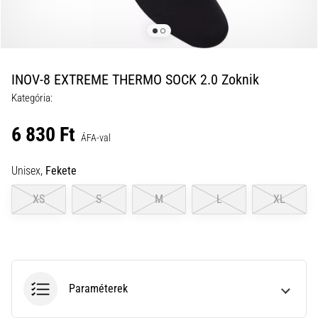
a
futball
táskánkba?
A
következő
INOV-8 EXTREME THERMO SOCK 2.0 Zoknik
dolgok
Kategória:
nem
hiányozhatnak
6 830 Ft
a
ÁFA-val
táskádból!​​​​​​​
Unisex,
Fekete
2021.03.22.
XS
S
M
L
XL
•
10 perces olvasási idő
Cross
Training
–
Paraméterek
hogyan
kezdj