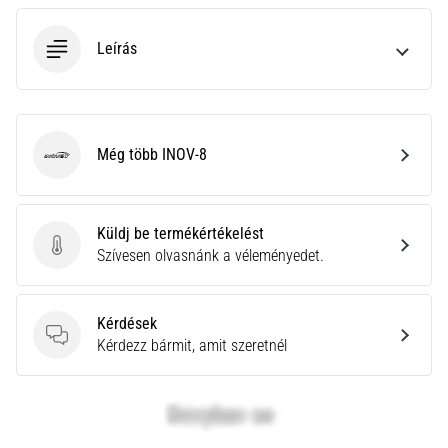
neki
és
Leírás
készíts
edzéstervet
Torna,
atlétika,
Még több INOV-8
INOV-8
súlyemelés.
Téged
is
vonz
Küldj be termékértékelést
a
Küldj be termékértékelést
Szívesen olvasnánk a véleményedet.
változatos
edzés,
ami
Kérdések
egy
Kérdések
Kérdezz bármit, amit szeretnél
kicsit
mindig
más?
Csatlakozz