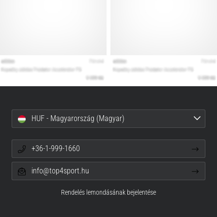
HUF - Magyarország (Magyar)
+36-1-999-1660
info@top4sport.hu
Rendelés lemondásának bejelentése