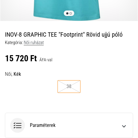
a
futball
táskánkba?
A
következő
INOV-8 GRAPHIC TEE "Footprint" Rövid ujjú póló
dolgok
Kategória:
Női ruházat
nem
hiányozhatnak
15 720 Ft
a
ÁFA-val
táskádból!​​​​​​​
Női,
Kék
2021.03.22.
38
•
10 perces olvasási idő
Cross
Training
–
Paraméterek
hogyan
kezdj