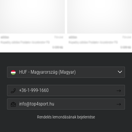
HUF - Magyarország (Magyar)
+36-1-999-1660
info@top4sport.hu
Rendelés lemondásának bejelentése