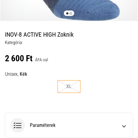
a
futball
táskánkba?
A
következő
INOV-8 ACTIVE HIGH Zoknik
dolgok
Kategória:
nem
hiányozhatnak
2 600 Ft
a
ÁFA-val
táskádból!​​​​​​​
Unisex,
Kék
2021.03.22.
XL
•
10 perces olvasási idő
Cross
Training
–
Paraméterek
hogyan
kezdj