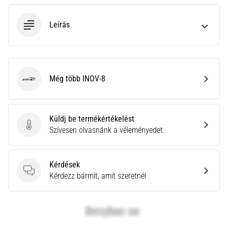
neki
és
Leírás
készíts
edzéstervet
Torna,
atlétika,
Még több INOV-8
INOV-8
súlyemelés.
Téged
is
vonz
Küldj be termékértékelést
a
Küldj be termékértékelést
Szívesen olvasnánk a véleményedet.
változatos
edzés,
ami
Kérdések
egy
Kérdések
Kérdezz bármit, amit szeretnél
kicsit
mindig
más?
Csatlakozz