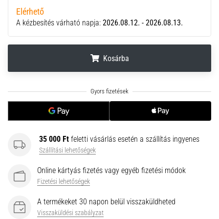
neki
Elérhető
és
A kézbesítés várható napja:
2026.08.12. - 2026.08.13.
készíts
edzéstervet
Kosárba
Torna,
atlétika,
súlyemelés.
.
.
.
Téged
is
vonz
a
változatos
35 000 Ft
feletti vásárlás esetén a szállítás ingyenes
edzés,
Szállítási lehetőségek
ami
egy
Online kártyás fizetés vagy egyéb fizetési módok
kicsit
Fizetési lehetőségek
mindig
más?
A termékeket 30 napon belül visszaküldheted
Csatlakozz
Visszaküldési szabályzat