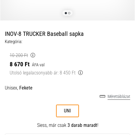
a
futball
táskánkba?
A
következő
INOV-8 TRUCKER Baseball sapka
dolgok
Kategória:
nem
hiányozhatnak
10 200 Ft
a
8 670 Ft
táskádból!​​​​​​​
ÁFA-val
Utolsó legalacsonyabb ár:
8 450 Ft
2021.03.22.
Unisex,
Fekete
•
10 perces olvasási idő
Mérettáblázat
Cross
Training
UNI
–
hogyan
Siess, már csak
3 darab maradt
!
kezdj