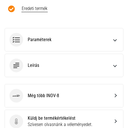
a
Cross
Eredeti termék
Training…
Minden cikk
Paraméterek
megjelenítése
Leírás
Még több INOV-8
INOV-8
Küldj be termékértékelést
Küldj be termékértékelést
Szívesen olvasnánk a véleményedet.