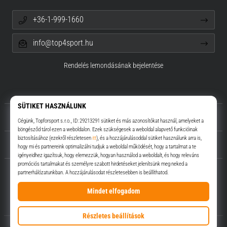
+36-1-999-1660
info@top4sport.hu
Rendelés lemondásának bejelentése
Rólunk
Ügyfélszolgálat
Top4Sport.hu