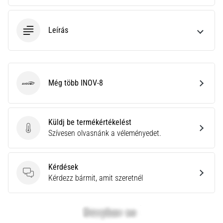
neki
és
Leírás
készíts
edzéstervet
Torna,
atlétika,
súlyemelés.
Még több INOV-8
INOV-8
Téged
is
vonz
Küldj be termékértékelést
a
Küldj be termékértékelést
Szívesen olvasnánk a véleményedet.
változatos
edzés,
ami
Kérdések
egy
Kérdések
Kérdezz bármit, amit szeretnél
kicsit
mindig
más?
Csatlakozz