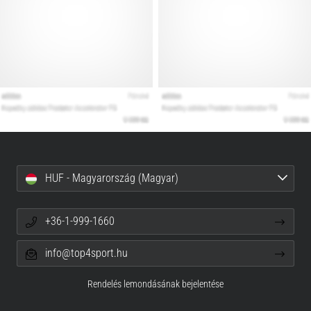
HUF - Magyarország (Magyar)
+36-1-999-1660
info@top4sport.hu
Rendelés lemondásának bejelentése