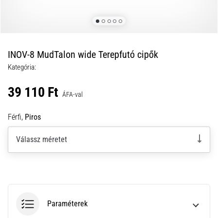
a
futball
táskánkba?
A
következő
INOV-8 MudTalon wide Terepfutó cipők
dolgok
Kategória:
nem
hiányozhatnak
39 110 Ft
a
ÁFA-val
táskádból!​​​​​​​
Férfi,
Piros
2021.03.22.
Válassz méretet
•
10 perces olvasási idő
Cross
Training
–
hogyan
Paraméterek
kezdj