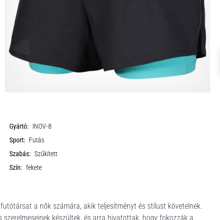
Gyártó:
INOV-8
Sport:
Futás
Szabás:
Szűkített
Szín:
fekete
tótársat a nők számára, akik teljesítményt és stílust követelnek.
s szerelmeseinek készültek, és arra hivatottak, hogy fokozzák a