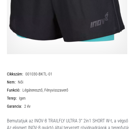
Cikkszám:
001030-BKTL-01
Nem:
Női
Funkció:
Légáteresztő, Fényvisszaverő
Terep:
Igen
Garancia:
2 év
Bemutatjuk az INOV-8 TRAILFLY ULTRA 3" 2in1 SHORT W-t, a végső fu
Az elismert INOV-8 gyártó által tervezett rövidnadrágok a terepfutá