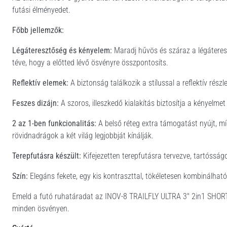
futási élményedet.
Főbb jellemzők:
Légáteresztőség és kényelem:
Maradj hűvös és száraz a légáteres
téve, hogy a előtted lévő ösvényre összpontosíts.
Reflektív elemek:
A biztonság találkozik a stílussal a reflektív rés
Feszes dizájn:
A szoros, illeszkedő kialakítás biztosítja a kényelme
2 az 1-ben funkcionalitás:
A belső réteg extra támogatást nyújt, míg
rövidnadrágok a két világ legjobbját kínálják.
Terepfutásra készült:
Kifejezetten terepfutásra tervezve, tartósságo
Szín:
Elegáns fekete, egy kis kontraszttal, tökéletesen kombinálható 
Emeld a futó ruhatáradat az INOV-8 TRAILFLY ULTRA 3" 2in1 SHORT W
minden ösvényen.