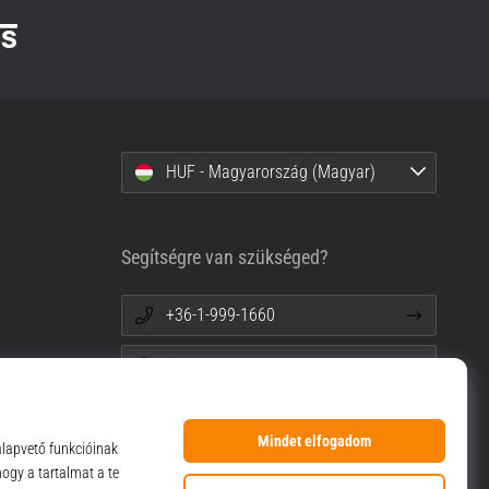
HUF - Magyarország (Magyar)
Segítségre van szükséged?
+36-1-999-1660
info@top4sport.hu