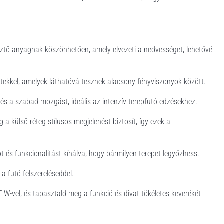
ztő anyagnak köszönhetően, amely elvezeti a nedvességet, lehetővé
zletekkel, amelyek láthatóvá tesznek alacsony fényviszonyok között.
t és a szabad mozgást, ideális az intenzív terepfutó edzésekhez.
 a külső réteg stílusos megjelenést biztosít, így ezek a
t és funkcionalitást kínálva, hogy bármilyen terepet legyőzhess.
a futó felszereléseddel.
-vel, és tapasztald meg a funkció és divat tökéletes keverékét