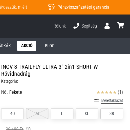
érdezzük, miért
Pénzvisszafizetési garancia
Rólunk
Segítség
Felhasználó
kosár
AKCIÓ
ÁRKÁK
BLOG
INOV-8 TRAILFLY ULTRA 3" 2in1 SHORT W
Rövidnadrág
Kategória:
Értékelés
Női,
Fekete
(1)
Mérettáblázat
40
M
L
XL
38
29 480 Ft