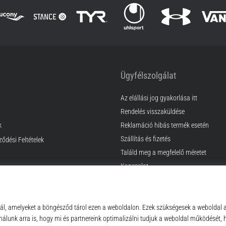
Ügyfélszolgálat
Az elállási jog gyakorlása itt
Rendelés visszaküldése
k
Reklamáció hibás termék esetén
Szállítás és fizetés
ződési Feltételek
Találd meg a megfelelő méretet
Kapcsolat
GyIK
Adatvédelmi nyilatkozat