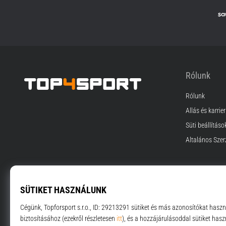
Rólunk
Rólunk
Top4Sport.hu
Állás és karrier
Süti beállításo
Általános Szer