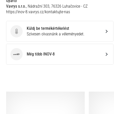
Gyártó
Vavrys s.r.o.
, Nádražní 303, 76326 Luhačovice - CZ
https://inov-8.vavrys.cz/kontaktujte-nas
Küldj be termékértékelést
Küldj be termékértékelést
Szívesen olvasnánk a véleményedet.
Még több INOV-8
INOV-8