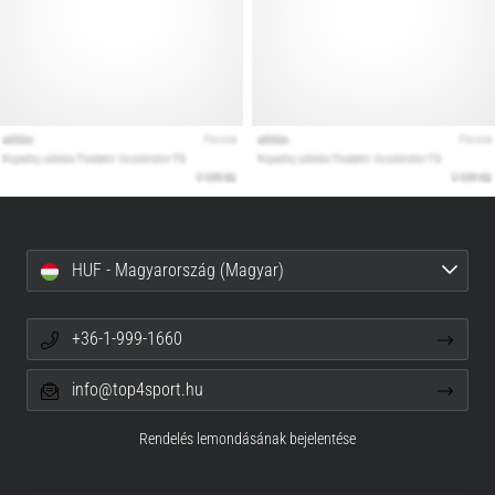
HUF - Magyarország (Magyar)
+36-1-999-1660
info@top4sport.hu
Rendelés lemondásának bejelentése