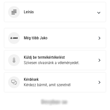
neki
és
Leírás
készíts
edzéstervet
Torna,
atlétika,
Még több Jako
Jako
súlyemelés.
Téged
is
vonz
Küldj be termékértékelést
a
Küldj be termékértékelést
Szívesen olvasnánk a véleményedet.
változatos
edzés,
ami
Kérdések
egy
Kérdések
Kérdezz bármit, amit szeretnél
kicsit
mindig
más?
Csatlakozz