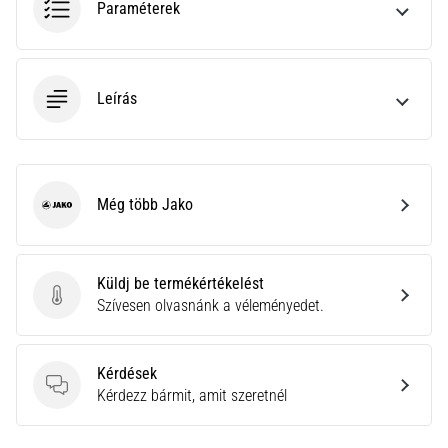
Paraméterek
neki
és
készíts
edzéstervet
Leírás
Torna,
atlétika,
súlyemelés.
Téged
Még több Jako
is
Jako
vonz
a
változatos
Küldj be termékértékelést
edzés,
Küldj be termékértékelést
Szívesen olvasnánk a véleményedet.
ami
egy
kicsit
Kérdések
mindig
Kérdések
Kérdezz bármit, amit szeretnél
más?
Csatlakozz