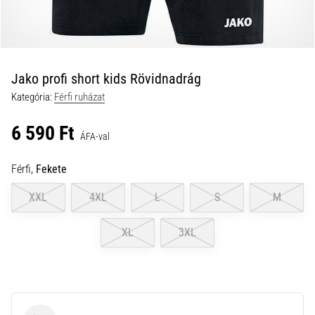
a
futball
táskánkba?
A
következő
Jako profi short kids Rövidnadrág
dolgok
Kategória:
Férfi ruházat
nem
hiányozhatnak
6 590 Ft
a
ÁFA-val
táskádból!​​​​​​​
Férfi,
Fekete
2021.03.22.
XXL
4XL
L
S
M
•
10 perces olvasási idő
XL
3XL
Cross
Training
–
hogyan
kezdj