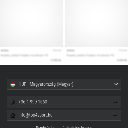
HUF - Magyarország (Magyar)
+36-1-999-1660
info@top4sport.hu
Rendelés lemondásának bejelentése