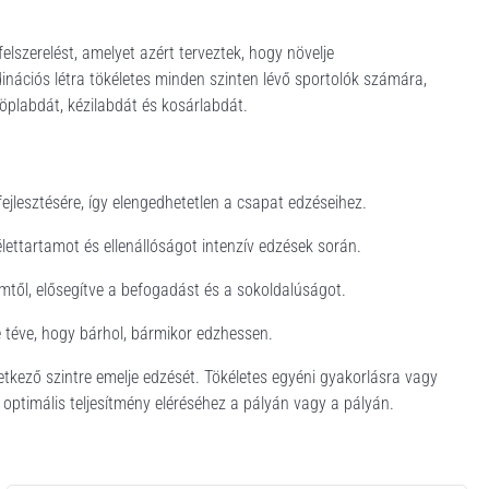
felszerelést, amelyet azért terveztek, hogy növelje
inációs létra tökéletes minden szinten lévő sportolók számára,
röplabdát, kézilabdát és kosárlabdát.
 fejlesztésére, így elengedhetetlen a csapat edzéseihez.
élettartamot és ellenállóságot intenzív edzések során.
mtől, elősegítve a befogadást és a sokoldalúságot.
é téve, hogy bárhol, bármikor edzhessen.
tkező szintre emelje edzését. Tökéletes egyéni gyakorlásra vagy
 optimális teljesítmény eléréséhez a pályán vagy a pályán.