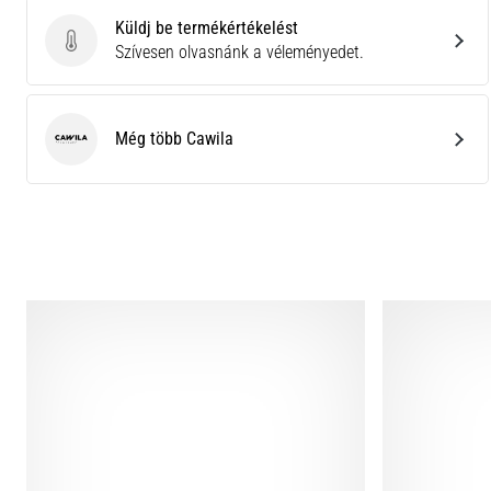
Küldj be termékértékelést
Küldj be termékértékelést
Szívesen olvasnánk a véleményedet.
Még több Cawila
Cawila