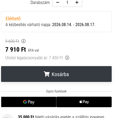
Darabszám:
Elérhető
A kézbesítés várható napja:
2026.08.14. - 2026.08.17.
9 600 Ft
7 910 Ft
ÁFA-val
Utolsó legalacsonyabb ár:
7 450 Ft
Kosárba
.
.
.
35 000 Ft
feletti vásárlás esetén a szállítás ingyenes