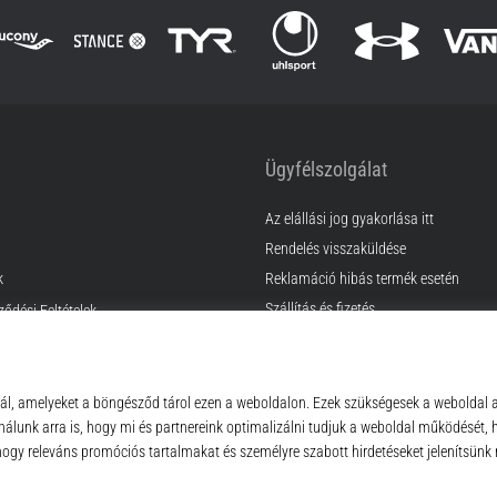
Ügyfélszolgálat
Az elállási jog gyakorlása itt
Rendelés visszaküldése
k
Reklamáció hibás termék esetén
Szállítás és fizetés
ződési Feltételek
Találd meg a megfelelő méretet
Kapcsolat
GyIK
Adatvédelmi nyilatkozat