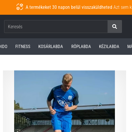
A termékeket 30 napon belül visszaküldheted
Azt sem k
Keresés
DIDO
FITNESS
KOSÁRLABDA
RÖPLABDA
KÉZILABDA
M