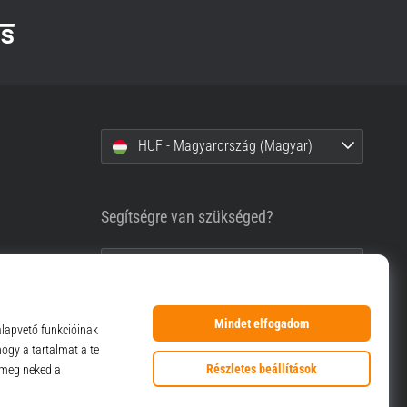
HUF - Magyarország (Magyar)
Segítségre van szükséged?
+36-1-999-1660
info@top4sport.hu