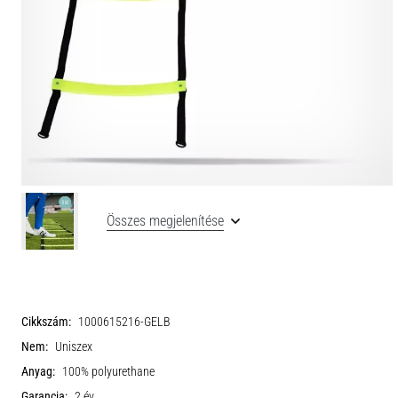
Összes megjelenítése
Cikkszám:
1000615216-GELB
Nem:
Uniszex
Anyag:
100% polyurethane
Garancia:
2 év