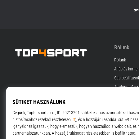
Rólunk
Rólunk
Top4Sport.hu
Állás és karrier
Süti beállításo
Általános Szer