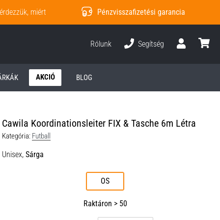
érdezzük, miért
Pénzvisszafizetési garancia
Rólunk
Segítség
Felhasználó
kosár
AKCIÓ
ÁRKÁK
BLOG
Cawila Koordinationsleiter FIX & Tasche 6m Létra
Kategória:
Futball
Unisex,
Sárga
OS
Raktáron > 50