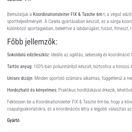
Bemutatjuk a
Koordinationsleiter FIX & Tasche 6m
-t, a végső edző
sportteljesítményét. A Cawila gyártásában készült, ez a sárga koord
különböző sportágakban, beleértve a labdarúgást, futást, fitneszt, 
Főbb jellemzők:
Sokoldalú edzőeszköz
: Ideális az agilitás, sebesség és koordináció
Tartós anyag
: 100%-ban poliuretánból készült, biztosítva a hosszú 
Unisex dizájn
: Minden sportoló számára alkalmas, függetlenül a ne
Hordozható és kényelmes
: Praktikus hordtáskával érkezik, lehetőv
Fektessen be a Koordinationsleiter FIX & Tasche 6m-be, hogy a köve
csapatgyakorlatokra, ez a koordinációs létra a legjobb választás az
Gyártó