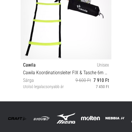
Cawila
Unisex
Cawila Koordinationsleiter FIX & Tasche 6m Létra
Sárga
9 600 Ft
7 910 Ft
Utolsó legalacsonyabb ár
7 450 Ft
OS