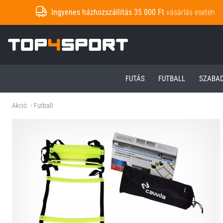
Ingyenes házhozszállítás 35 000 Ft
vásárlás esetén
Top4Sport.hu
FUTÁS
FUTBALL
SZABA
Akció
Futball