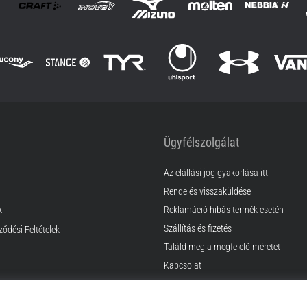
Ügyfélszolgálat
Az elállási jog gyakorlása itt
Rendelés visszaküldése
k
Reklamáció hibás termék esetén
Szállítás és fizetés
ződési Feltételek
Találd meg a megfelelő méretet
Kapcsolat
GyIK
Adatvédelmi nyilatkozat