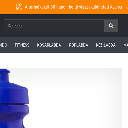
A termékeket 30 napon belül visszaküldheted
Azt sem k
Keresés
DIDO
FITNESS
KOSÁRLABDA
RÖPLABDA
KÉZILABDA
M