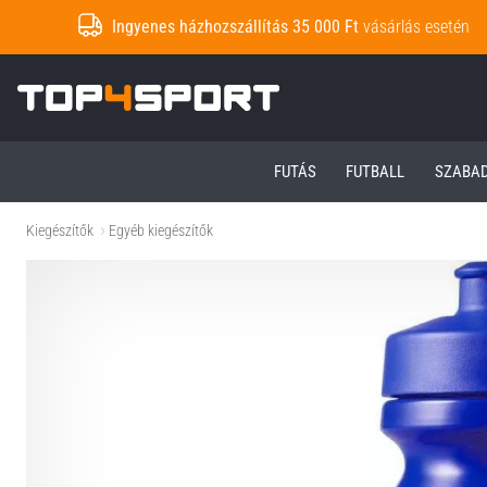
Ingyenes házhozszállítás 35 000 Ft
vásárlás esetén
Top4Sport.hu
FUTÁS
FUTBALL
SZABA
Kiegészítők
Egyéb kiegészítők