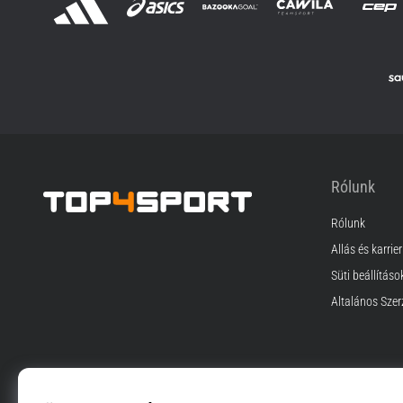
Rólunk
Rólunk
Top4Sport.hu
Állás és karrier
Süti beállításo
Általános Szer