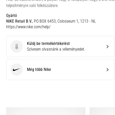
teljesítményre való felkészülésre.
Gyártó
NIKE Retail B.V.
, PO BOX 6453, Colosseum 1, 1213 - NL
https://www.nike.com/help/
Küldj be termékértékelést
Küldj be termékértékelést
Szívesen olvasnánk a véleményedet.
Még több Nike
Nike