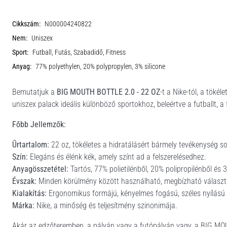
Cikkszám:
N000004240822
Nem:
Uniszex
Sport:
Futball, Futás, Szabadidő, Fitness
Anyag:
77% polyethylen, 20% polypropylen, 3% silicone
Bemutatjuk a
BIG MOUTH BOTTLE 2.0 - 22 OZ
-t a Nike-tól, a töké
uniszex palack ideális különböző sportokhoz, beleértve a futballt, a
Főbb Jellemzők:
Űrtartalom:
22 oz, tökéletes a hidratálásért bármely tevékenység s
Szín:
Elegáns és élénk kék, amely színt ad a felszerelésedhez.
Anyagösszetétel:
Tartós, 77% polietilénből, 20% polipropilénből és 3
Évszak:
Minden körülmény között használható, megbízható választ
Kialakítás:
Ergonomikus formájú, kényelmes fogású, széles nyílású a
Márka:
Nike, a minőség és teljesítmény szinonimája.
Akár az edzőteremben, a pályán vagy a futópályán vagy, a BIG MO