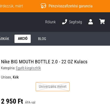
érdezzük, miért
Pénzvisszafizetési garancia
Rólunk
Segítség
Felhasználó
kosár
AKCIÓ
ÁRKÁK
BLOG
Nike BIG MOUTH BOTTLE 2.0 - 22 OZ Kulacs
Kategória:
Egyéb kiegészítők
Unisex,
Kék
Univerzális méret
2 950 Ft
ÁFA-val