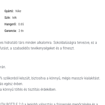
Gyártó:
Nike
Szín:
kék
Hangerő:
0.65
Garancia:
2 év
letes hidratáló társ minden alkalomra. Sokoldalúságra tervezve, ez a
 futást, a szabadidős tevékenységeket és a fitneszt.
orán.
% szilikonból készült, biztosítva a könnyű, mégis masszív kialakítást.
ás egész évben.
 könnyű töltés és tisztítás érdekében.
UTH BOTTLE 2.0 a legjobb választás a frissesség megőrzésére és a