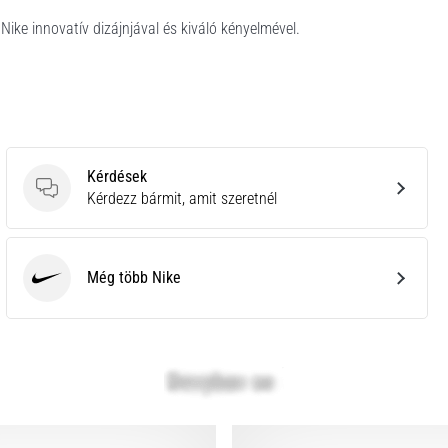
Nike innovatív dizájnjával és kiváló kényelmével.
Kérdések
Kérdések
Kérdezz bármit, amit szeretnél
Még több Nike
Nike