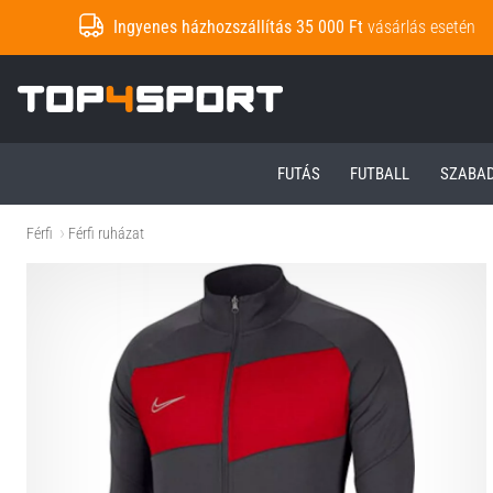
Ingyenes házhozszállítás 35 000 Ft
vásárlás esetén
Top4Sport.hu
FUTÁS
FUTBALL
SZABA
Férfi
Férfi ruházat