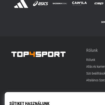
Rólunk
Rólunk
Top4Sport.hu
Állás és karrier
Süti beállításo
Általános Szer