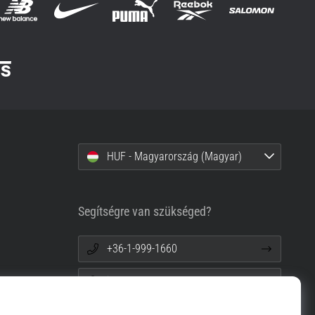
HUF - Magyarország (Magyar)
Segítségre van szükséged?
+36-1-999-1660
info@top4sport.hu