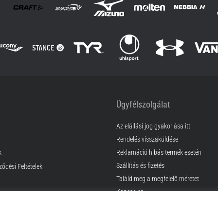
Ügyfélszolgálat
Az elállási jog gyakorlása itt
Rendelés visszaküldése
k
Reklamáció hibás termék esetén
Szállítás és fizetés
ződési Feltételek
Találd meg a megfelelő méretet
Kapcsolat
GyIK