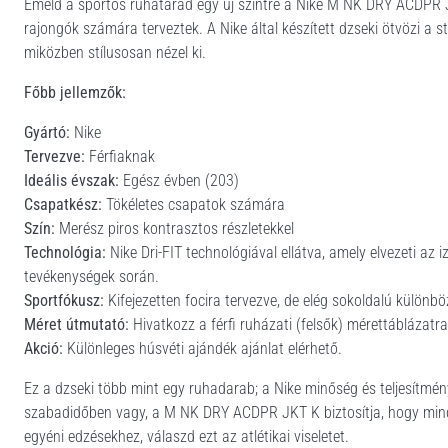
Emeld a sportos ruhatárad egy új szintre a Nike M NK DRY ACDPR JK
rajongók számára terveztek. A Nike által készített dzseki ötvözi a stí
miközben stílusosan nézel ki.
Főbb jellemzők:
Gyártó:
Nike
Tervezve:
Férfiaknak
Ideális évszak:
Egész évben (203)
Csapatkész:
Tökéletes csapatok számára
Szín:
Merész piros kontrasztos részletekkel
Technológia:
Nike Dri-FIT technológiával ellátva, amely elvezeti az
tevékenységek során.
Sportfókusz:
Kifejezetten focira tervezve, de elég sokoldalú különb
Méret útmutató:
Hivatkozz a férfi ruházati (felsők) mérettáblázatra
Akció:
Különleges húsvéti ajándék ajánlat elérhető.
Ez a dzseki több mint egy ruhadarab; a Nike minőség és teljesítmény
szabadidőben vagy, a M NK DRY ACDPR JKT K biztosítja, hogy mind
egyéni edzésekhez, válaszd ezt az atlétikai viseletet.