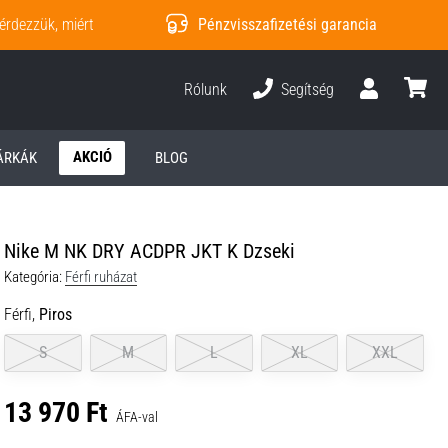
érdezzük, miért
Pénzvisszafizetési garancia
Rólunk
Segítség
Felhasználó
kosár
AKCIÓ
ÁRKÁK
BLOG
Nike M NK DRY ACDPR JKT K Dzseki
Kategória:
Férfi ruházat
Férfi,
Piros
S
M
L
XL
XXL
13 970 Ft
ÁFA-val