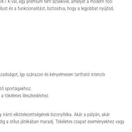
T K-val, egy prémium férfi dzsekivel, amelyet a modern foci
lust és a funkcionalitást, biztosítva, hogy a legjobbat nyújtsd,
 izzadságot, így szárazon és kényelmesen tartható intenzív
öző sportágakhoz.
 a tökéletes illeszkedéshez.
 iránti elkötelezettségének bizonyítéka. Akár a pályán, akár
ig a stílus játékában maradj. Tökéletes csapat eseményekhez vagy