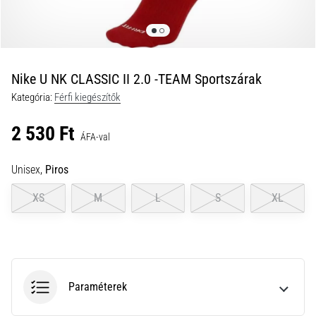
a
futball
táskánkba?
A
következő
Nike U NK CLASSIC II 2.0 -TEAM Sportszárak
dolgok
Kategória:
Férfi kiegészítők
nem
hiányozhatnak
2 530 Ft
a
ÁFA-val
táskádból!​​​​​​​
Unisex,
Piros
2021.03.22.
XS
M
L
S
XL
•
10 perces olvasási idő
Cross
Training
–
Paraméterek
hogyan
kezdj