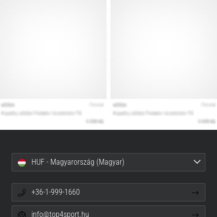
HUF - Magyarország (Magyar)
+36-1-999-1660
info@top4sport.hu