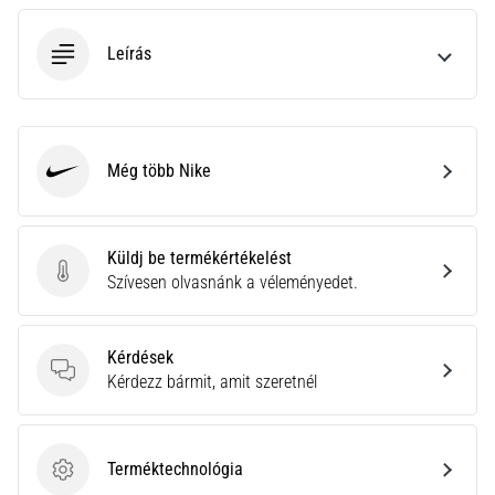
neki
és
Leírás
készíts
edzéstervet
Torna,
atlétika,
Még több Nike
Nike
súlyemelés.
Téged
is
vonz
Küldj be termékértékelést
a
Küldj be termékértékelést
Szívesen olvasnánk a véleményedet.
változatos
edzés,
ami
Kérdések
egy
Kérdések
Kérdezz bármit, amit szeretnél
kicsit
mindig
más?
Terméktechnológia
Csatlakozz
Terméktechnológia