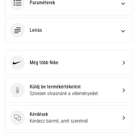
Paraméterek
neki
és
készíts
edzéstervet
Leírás
Torna,
atlétika,
súlyemelés.
Téged
Még több Nike
is
Nike
vonz
a
változatos
Küldj be termékértékelést
edzés,
Küldj be termékértékelést
Szívesen olvasnánk a véleményedet.
ami
egy
kicsit
Kérdések
mindig
Kérdések
Kérdezz bármit, amit szeretnél
más?
Csatlakozz