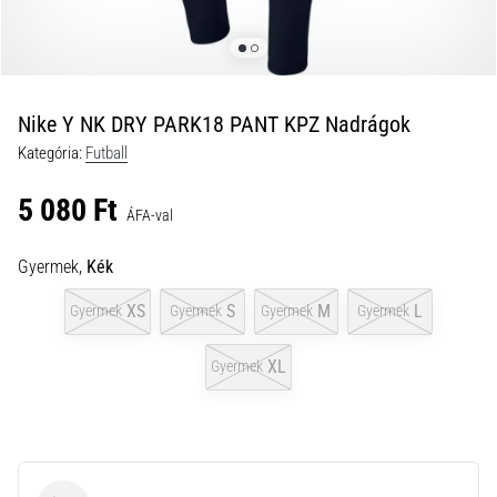
a
futball
táskánkba?
A
következő
Nike Y NK DRY PARK18 PANT KPZ Nadrágok
dolgok
Kategória:
Futball
nem
hiányozhatnak
5 080 Ft
a
ÁFA-val
táskádból!​​​​​​​
Gyermek,
Kék
2021.03.22.
XS
S
M
L
Gyermek
Gyermek
Gyermek
Gyermek
•
10 perces olvasási idő
XL
Gyermek
Cross
Training
–
hogyan
kezdj