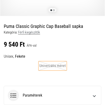
a
futball
táskánkba?
A
következő
Puma Classic Graphic Cap Baseball sapka
dolgok
Kategória:
Férfi kiegészítők
nem
hiányozhatnak
9 540 Ft
a
ÁFA-val
táskádból!​​​​​​​
Unisex,
Fekete
2021.03.22.
Univerzális méret
•
10 perces olvasási idő
Cross
Training
–
Paraméterek
hogyan
kezdj