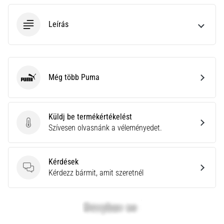
neki
és
Leírás
készíts
edzéstervet
Torna,
atlétika,
Még több Puma
Puma
súlyemelés.
Téged
is
vonz
Küldj be termékértékelést
a
Küldj be termékértékelést
Szívesen olvasnánk a véleményedet.
változatos
edzés,
ami
Kérdések
egy
Kérdések
Kérdezz bármit, amit szeretnél
kicsit
mindig
más?
Csatlakozz