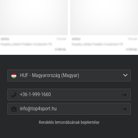
HUF - Magyarország (Magyar)
+36-1-999-1660
info@top4sport.hu
Rendelés lemondásának bejelentése