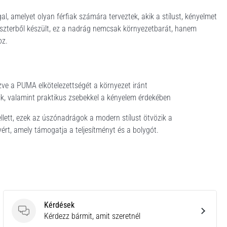
 amelyet olyan férfiak számára terveztek, akik a stílust, kényelmet
iészterből készült, ez a nadrág nemcsak környezetbarát, hanem
oz.
zve a PUMA elkötelezettségét a környezet iránt
zik, valamint praktikus zsebekkel a kényelem érdekében
lett, ezek az úszónadrágok a modern stílust ötvözik a
rt, amely támogatja a teljesítményt és a bolygót.
Kérdések
Kérdések
Kérdezz bármit, amit szeretnél