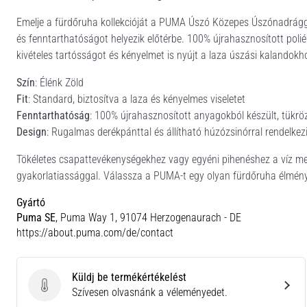
Emelje a fürdőruha kollekcióját a PUMA Úszó Közepes Úszónadrággal,
és fenntarthatóságot helyezik előtérbe. 100% újrahasznosított pol
kivételes tartósságot és kényelmet is nyújt a laza úszási kalandokh
Szín
: Élénk Zöld
Fit
: Standard, biztosítva a laza és kényelmes viseletet
Fenntarthatóság
: 100% újrahasznosított anyagokból készült, tükrö
Design
: Rugalmas derékpánttal és állítható húzózsinórral rendelke
Tökéletes csapattevékenységekhez vagy egyéni pihenéshez a víz mel
gyakorlatiassággal. Válassza a PUMA-t egy olyan fürdőruha élményé
Gyártó
Puma SE
, Puma Way 1, 91074 Herzogenaurach - DE
https://about.puma.com/de/contact
Küldj be termékértékelést
Küldj be termékértékelést
Szívesen olvasnánk a véleményedet.