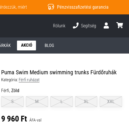
érdezzük, miért
Pénzvisszafizetési garancia
Rólunk
Segítség
Felhasználó
kosár
AKCIÓ
ÁRKÁK
BLOG
Puma Swim Medium swimming trunks Fürdőruhák
Kategória:
Férfi ruházat
Férfi,
Zöld
S
M
L
XL
XXL
9 960 Ft
ÁFA-val