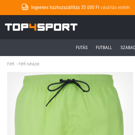
Ingyenes házhozszállítás 35 000 Ft
vásárlás esetén
Top4Sport.hu
FUTÁS
FUTBALL
SZABA
Férfi
Férfi ruházat