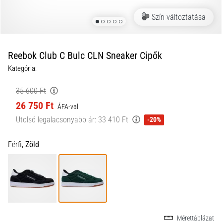
a
Szín változtatása
futball
táskánkba?
A
következő
Reebok Club C Bulc CLN Sneaker Cipők
dolgok
Kategória:
nem
hiányozhatnak
35 600 Ft
a
26 750 Ft
táskádból!​​​​​​​
ÁFA-val
Utolsó legalacsonyabb ár:
33 410 Ft
-20%
2021.03.22.
Férfi,
Zöld
•
10 perces olvasási idő
Cross
Training
–
hogyan
kezdj
Mérettáblázat