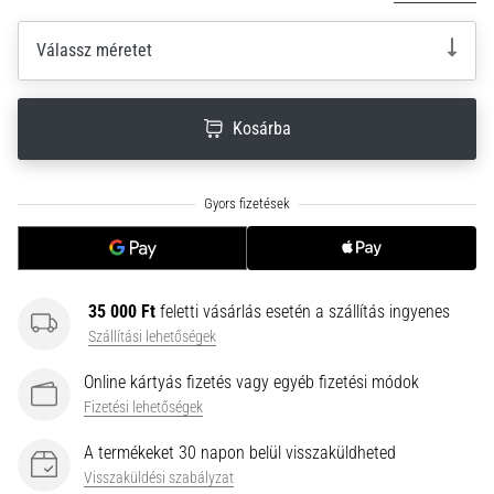
neki
és
Válassz méretet
készíts
edzéstervet
Kosárba
Torna,
atlétika,
súlyemelés.
Téged
is
vonz
a
változatos
35 000 Ft
feletti vásárlás esetén a szállítás ingyenes
edzés,
Szállítási lehetőségek
ami
egy
Online kártyás fizetés vagy egyéb fizetési módok
kicsit
Fizetési lehetőségek
mindig
más?
A termékeket 30 napon belül visszaküldheted
Csatlakozz
Visszaküldési szabályzat