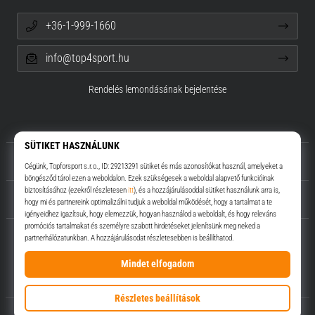
+36-1-999-1660
info@top4sport.hu
Rendelés lemondásának bejelentése
Rólunk
Ügyfélszolgálat
Top4Sport.hu