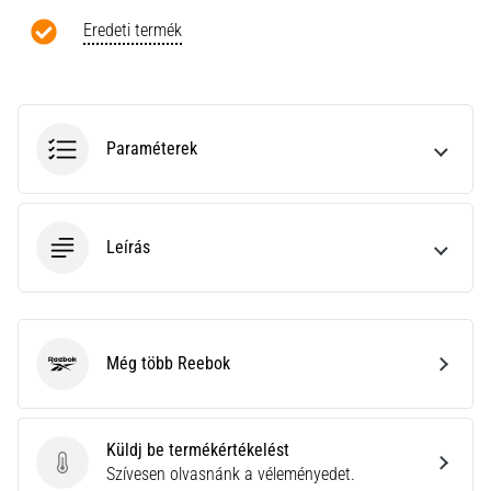
a
Cross
Eredeti termék
Training…
Minden cikk
Paraméterek
megjelenítése
Leírás
Még több Reebok
Reebok
Küldj be termékértékelést
Küldj be termékértékelést
Szívesen olvasnánk a véleményedet.