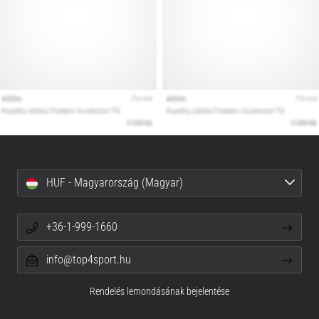
HUF - Magyarország (Magyar)
+36-1-999-1660
info@top4sport.hu
Rendelés lemondásának bejelentése