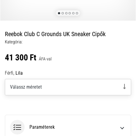
a
futball
táskánkba?
A
következő
Reebok Club C Grounds UK Sneaker Cipők
dolgok
Kategória:
nem
hiányozhatnak
41 300 Ft
a
ÁFA-val
táskádból!​​​​​​​
Férfi,
Lila
2021.03.22.
Válassz méretet
•
10 perces olvasási idő
Cross
Training
–
hogyan
Paraméterek
kezdj