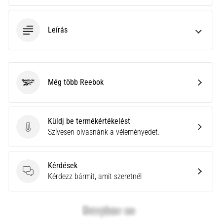
neki
és
Leírás
készíts
edzéstervet
Torna,
atlétika,
súlyemelés.
Még több Reebok
Reebok
Téged
is
vonz
Küldj be termékértékelést
a
Küldj be termékértékelést
Szívesen olvasnánk a véleményedet.
változatos
edzés,
ami
Kérdések
egy
Kérdések
Kérdezz bármit, amit szeretnél
kicsit
mindig
más?
Csatlakozz