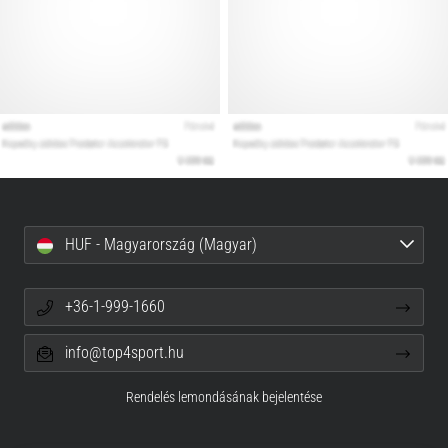
HUF - Magyarország (Magyar)
+36-1-999-1660
info@top4sport.hu
Rendelés lemondásának bejelentése