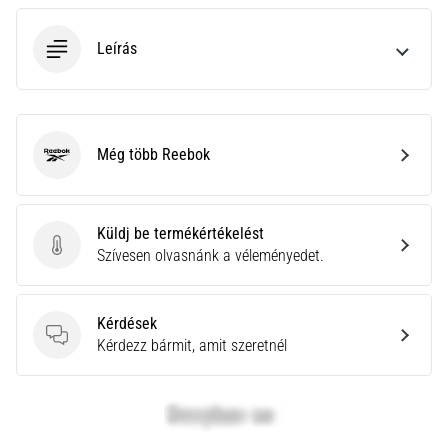
neki
és
Leírás
készíts
edzéstervet
Torna,
atlétika,
Még több Reebok
Reebok
súlyemelés.
Téged
is
vonz
Küldj be termékértékelést
a
Küldj be termékértékelést
Szívesen olvasnánk a véleményedet.
változatos
edzés,
ami
Kérdések
egy
Kérdések
Kérdezz bármit, amit szeretnél
kicsit
mindig
más?
Csatlakozz