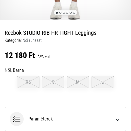
a
futball
táskánkba?
A
következő
Reebok STUDIO RIB HR TIGHT Leggings
dolgok
Kategória:
Női ruházat
nem
hiányozhatnak
12 180 Ft
a
ÁFA-val
táskádból!​​​​​​​
Női,
Barna
2021.03.22.
XS
S
M
L
•
10 perces olvasási idő
Cross
Training
–
Paraméterek
hogyan
kezdj