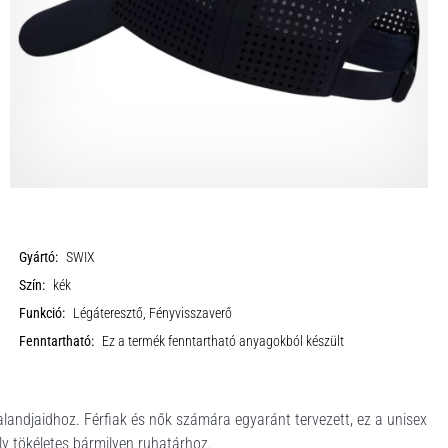
Gyártó:
SWIX
Szín:
kék
Funkció:
Légáteresztő, Fényvisszaverő
Fenntartható:
Ez a termék fenntartható anyagokból készült
landjaidhoz. Férfiak és nők számára egyaránt tervezett, ez a unisex
ly tökéletes bármilyen ruhatárhoz.