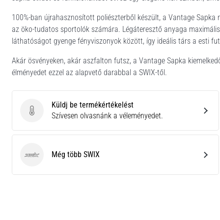
100%-ban újrahasznosított poliészterből készült, a Vantage Sapka
az öko-tudatos sportolók számára. Légáteresztő anyaga maximális k
láthatóságot gyenge fényviszonyok között, így ideális társ a esti f
Akár ösvényeken, akár aszfalton futsz, a Vantage Sapka kiemelkedő t
élményedet ezzel az alapvető darabbal a SWIX-től.
Küldj be termékértékelést
Küldj be termékértékelést
Szívesen olvasnánk a véleményedet.
Még több SWIX
SWIX