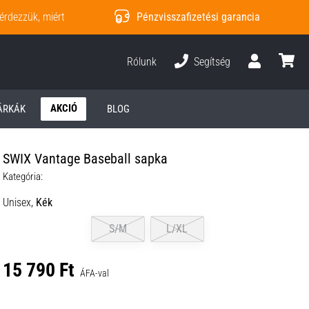
érdezzük, miért
Pénzvisszafizetési garancia
Rólunk
Segítség
Felhasználó
kosár
AKCIÓ
ÁRKÁK
BLOG
SWIX Vantage Baseball sapka
Kategória:
Unisex,
Kék
S/M
L/XL
15 790 Ft
ÁFA-val