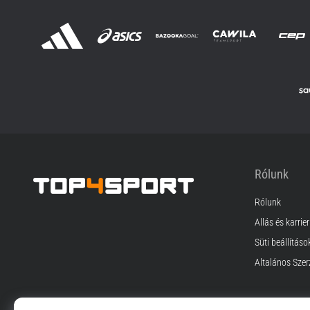
Rólunk
Rólunk
Top4Sport.hu
Állás és karrier
Süti beállításo
Általános Szer