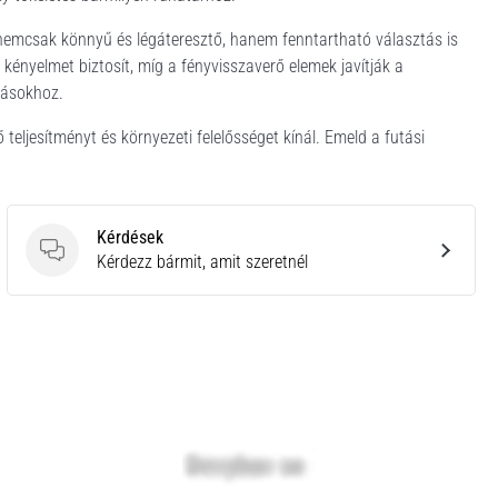
 nemcsak könnyű és légáteresztő, hanem fenntartható választás is
ényelmet biztosít, míg a fényvisszaverő elemek javítják a
utásokhoz.
eljesítményt és környezeti felelősséget kínál. Emeld a futási
Kérdések
Kérdések
Kérdezz bármit, amit szeretnél