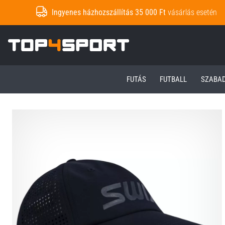
Ingyenes házhozszállítás 35 000 Ft
vásárlás esetén
Top4Sport.hu
FUTÁS
FUTBALL
SZABA