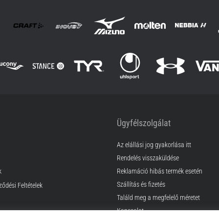
Ügyfélszolgálat
Az elállási jog gyakorlása itt
Rendelés visszaküldése
k
Reklamáció hibás termék esetén
Szállítás és fizetés
ződési Feltételek
Találd meg a megfelelő méretet
Kapcsolat