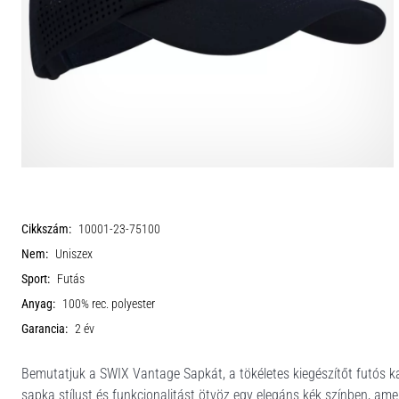
Cikkszám:
10001-23-75100
Nem:
Uniszex
Sport:
Futás
Anyag:
100% rec. polyester
Garancia:
2 év
Bemutatjuk a SWIX Vantage Sapkát, a tökéletes kiegészítőt futós ka
sapka stílust és funkcionalitást ötvöz egy elegáns kék színben, ame