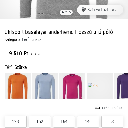
a
Szín változtatása
futball
táskánkba?
A
következő
Uhlsport baselayer anderhemd Hosszú ujjú póló
dolgok
Kategória:
Férfi ruházat
nem
hiányozhatnak
9 510 Ft
a
ÁFA-val
táskádból!​​​​​​​
Férfi,
Szürke
2021.03.22.
•
10 perces olvasási idő
Cross
Training
Mérettáblázat
–
hogyan
128
152
164
140
S
kezdj