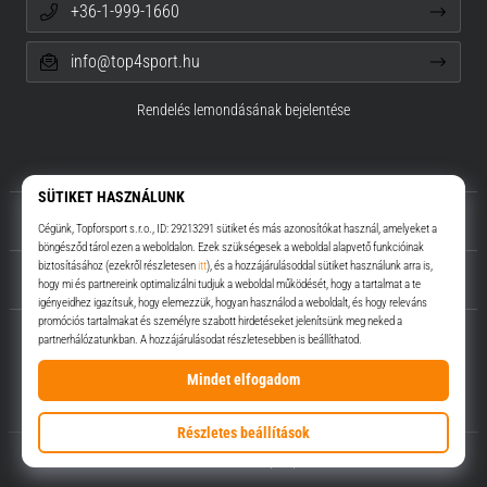
+36-1-999-1660
info@top4sport.hu
Rendelés lemondásának bejelentése
Rólunk
Ügyfélszolgálat
Top4Sport.hu
© 2010 – 2026
Top4Sport.hu