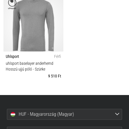
Uhlsport
Férfi
uhlsport baselayer anderhemd
Hosszú ujjú póló
- Szürke
9 510 Ft
HUF - Magyarország (Magyar)