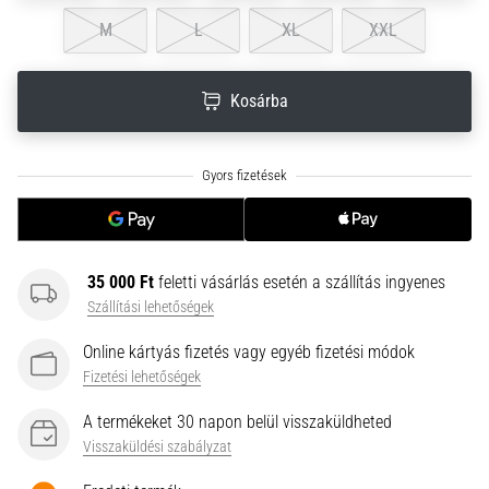
neki
M
L
XL
XXL
és
készíts
edzéstervet
Kosárba
Torna,
atlétika,
súlyemelés.
Téged
is
vonz
a
35 000 Ft
feletti vásárlás esetén a szállítás ingyenes
változatos
Szállítási lehetőségek
edzés,
ami
Online kártyás fizetés vagy egyéb fizetési módok
egy
Fizetési lehetőségek
kicsit
mindig
A termékeket 30 napon belül visszaküldheted
más?
Visszaküldési szabályzat
Csatlakozz