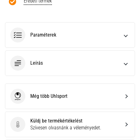
a
Eredeti termék
Cross
Training…
Paraméterek
Minden cikk
megjelenítése
Leírás
Még több Uhlsport
Uhlsport
Küldj be termékértékelést
Küldj be termékértékelést
Szívesen olvasnánk a véleményedet.