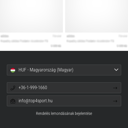
HUF - Magyarország (Magyar)
+36-1-999-1660
info@top4sport.hu
Rendelés lemondásának bejelentése