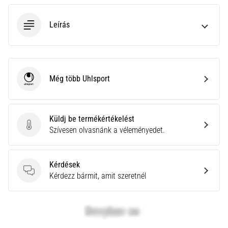
neki
és
Leírás
készíts
edzéstervet
Torna,
atlétika,
Még több Uhlsport
Uhlsport
súlyemelés.
Téged
is
vonz
Küldj be termékértékelést
a
Küldj be termékértékelést
Szívesen olvasnánk a véleményedet.
változatos
edzés,
ami
Kérdések
egy
Kérdések
Kérdezz bármit, amit szeretnél
kicsit
mindig
más?
Csatlakozz