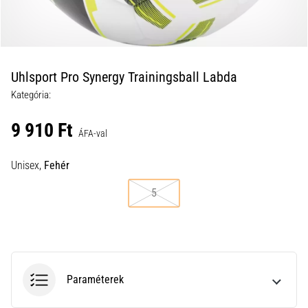
a
futball
táskánkba?
A
következő
Uhlsport Pro Synergy Trainingsball Labda
dolgok
Kategória:
nem
hiányozhatnak
9 910 Ft
a
ÁFA-val
táskádból!​​​​​​​
Unisex,
Fehér
2021.03.22.
5
•
10 perces olvasási idő
Cross
Training
–
Paraméterek
hogyan
kezdj