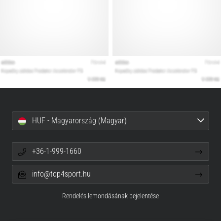
HUF - Magyarország (Magyar)
+36-1-999-1660
info@top4sport.hu
Rendelés lemondásának bejelentése