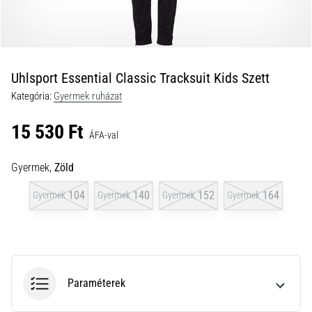
a
futball
táskánkba?
A
következő
Uhlsport Essential Classic Tracksuit Kids Szett
dolgok
Kategória:
Gyermek ruházat
nem
hiányozhatnak
15 530 Ft
a
ÁFA-val
táskádból!​​​​​​​
Gyermek,
Zöld
2021.03.22.
104
140
152
164
Gyermek
Gyermek
Gyermek
Gyermek
•
10 perces olvasási idő
Cross
Training
–
Paraméterek
hogyan
kezdj