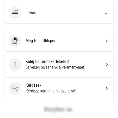
neki
és
Leírás
készíts
edzéstervet
Torna,
atlétika,
Még több Uhlsport
Uhlsport
súlyemelés.
Téged
is
vonz
Küldj be termékértékelést
a
Küldj be termékértékelést
Szívesen olvasnánk a véleményedet.
változatos
edzés,
ami
Kérdések
egy
Kérdések
Kérdezz bármit, amit szeretnél
kicsit
mindig
más?
Csatlakozz