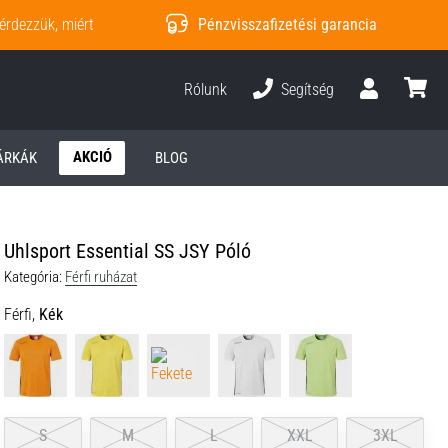
érdezzük, miért
Pénzvisszafizetési garancia
Rólunk
Segítség
Felhasználó
kosár
AKCIÓ
ÁRKÁK
BLOG
Uhlsport Essential SS JSY Póló
Kategória:
Férfi ruházat
Férfi,
Kék
S
M
L
XXL
3XL