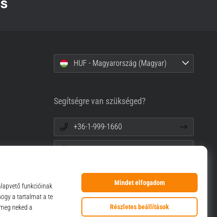
HUF - Magyarország (Magyar)
Segítségre van szükséged?
+36-1-999-1660
info@top4sport.hu