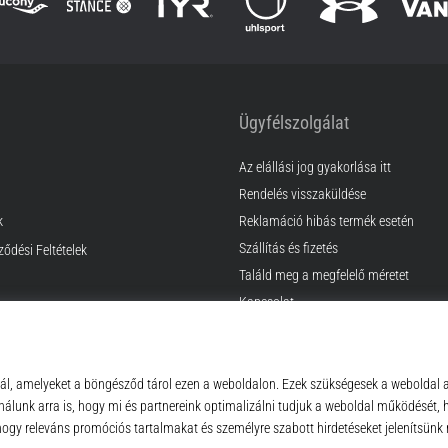
Ügyfélszolgálat
Az elállási jog gyakorlása itt
Rendelés visszaküldése
k
Reklamáció hibás termék esetén
Szállítás és fizetés
ződési Feltételek
Találd meg a megfelelő méretet
Kapcsolat
GyIK
Adatvédelmi nyilatkozat
© 2010 – 2026
Top4Sport.hu