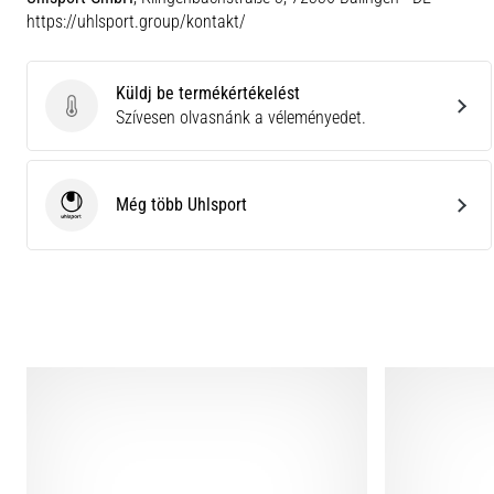
https://uhlsport.group/kontakt/
Küldj be termékértékelést
Küldj be termékértékelést
Szívesen olvasnánk a véleményedet.
Még több Uhlsport
Uhlsport