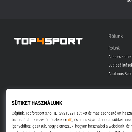
Rólunk
Rólunk
Top4Sport.hu
Állás és karrier
Süti beállításo
Általános Szer