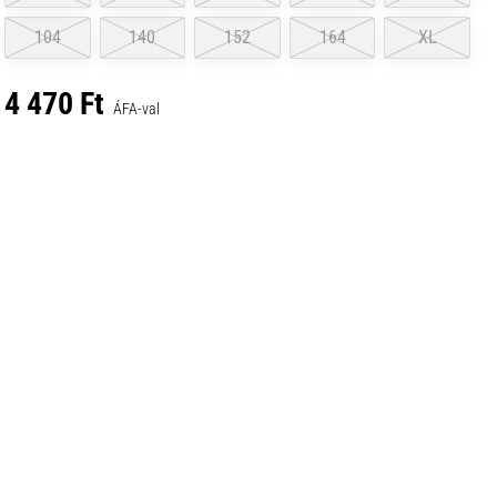
104
140
152
164
XL
4 470 Ft
ÁFA-val