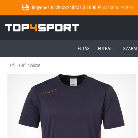
Ingyenes házhozszállítás 35 000 Ft
vásárlás esetén
Top4Sport.hu
FUTÁS
FUTBALL
SZABA
Férfi
Férfi ruházat