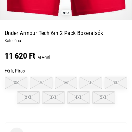
a
futball
táskánkba?
A
következő
Under Armour Tech 6in 2 Pack Boxeralsók
dolgok
Kategória:
nem
hiányozhatnak
11 620 Ft
a
ÁFA-val
táskádból!​​​​​​​
Férfi,
Piros
2021.03.22.
XS
S
M
L
XL
•
10 perces olvasási idő
XXL
3XL
4XL
5XL
Cross
Training
–
hogyan
kezdj