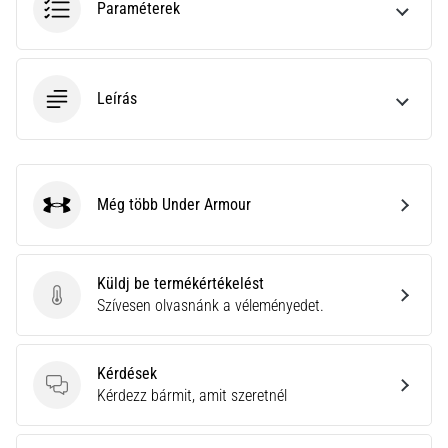
Paraméterek
neki
és
készíts
edzéstervet
Leírás
Torna,
atlétika,
súlyemelés.
Téged
Még több Under Armour
is
Under Armour
vonz
a
változatos
Küldj be termékértékelést
edzés,
Küldj be termékértékelést
Szívesen olvasnánk a véleményedet.
ami
egy
kicsit
Kérdések
mindig
Kérdések
Kérdezz bármit, amit szeretnél
más?
Csatlakozz