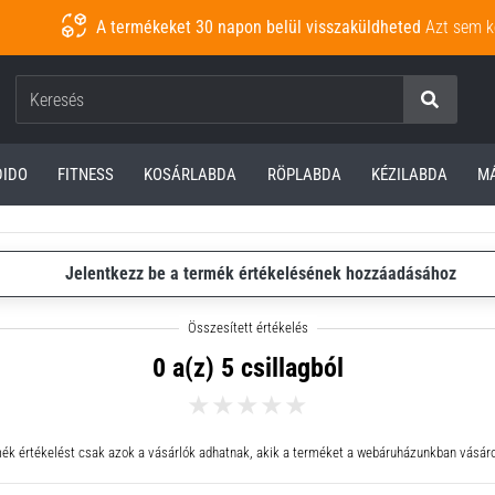
A termékeket 30 napon belül visszaküldheted
Azt sem k
Keresés
DIDO
FITNESS
KOSÁRLABDA
RÖPLABDA
KÉZILABDA
M
Jelentkezz be a termék értékelésének hozzáadásához
0 a(z) 5 csillagból
ék értékelést csak azok a vásárlók adhatnak, akik a terméket a webáruházunkban vásáro