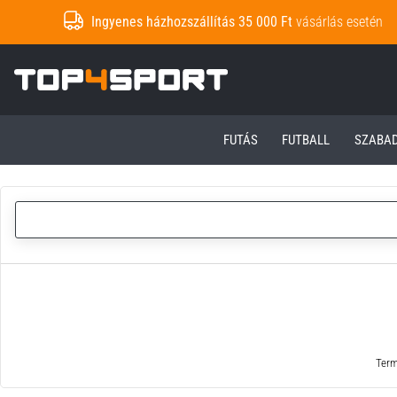
Ingyenes házhozszállítás 35 000 Ft
vásárlás esetén
Top4Sport.hu
FUTÁS
FUTBALL
SZABA
Term