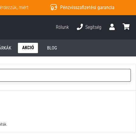
érdezzük, miért
Pénzvisszafizetési garancia
Rólunk
Segítség
Felhasználó
kosár
AKCIÓ
ÁRKÁK
BLOG
lták.