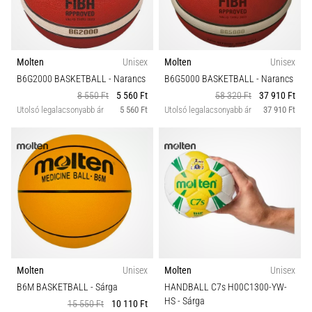
Molten
Unisex
Molten
Unisex
B6G2000 BASKETBALL
- Narancs
B6G5000 BASKETBALL
- Narancs
8 550 Ft
5 560 Ft
58 320 Ft
37 910 Ft
Utolsó legalacsonyabb ár
5 560 Ft
Utolsó legalacsonyabb ár
37 910 Ft
Molten
Unisex
Molten
Unisex
B6M BASKETBALL
- Sárga
HANDBALL C7s H00C1300-YW-
HS
- Sárga
15 550 Ft
10 110 Ft