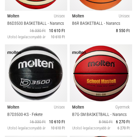
Molten
Unisex
Molten
Unisex
B6D3500 BASKETBALL
- Narancs
B6R BASKETBALL
- Narancs
16 330 Ft
10 610 Ft
8 550 Ft
Utolsó legalacsonyabb ár
10 610 Ft
Molten
Unisex
Molten
Gyermek
B7D3500-KS
- Fekete
B7G-SM BASKETBALL
- Narancs
16 330 Ft
10 610 Ft
8 960 Ft
6 270 Ft
Utolsó legalacsonyabb ár
10 610 Ft
Utolsó legalacsonyabb ár
6 270 Ft