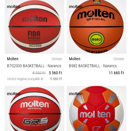
Molten
Unisex
Molten
Unisex
B7G2000 BASKETBALL
- Narancs
B982 BASKETBALL
- Narancs
8 550 Ft
5 560 Ft
11 660 Ft
Utolsó legalacsonyabb ár
5 560 Ft