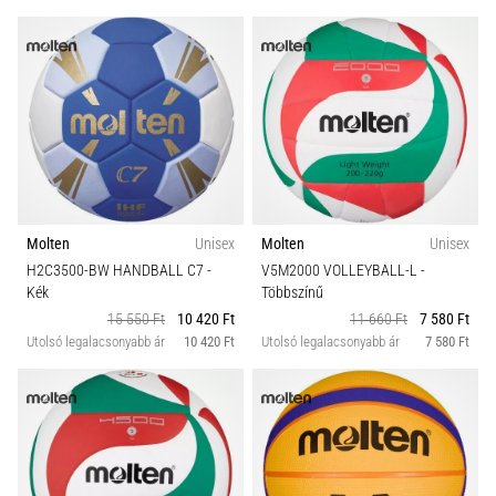
Molten
Unisex
Molten
Unisex
H2C3500-BW HANDBALL C7
-
V5M2000 VOLLEYBALL-L
-
Kék
Többszínű
15 550 Ft
10 420 Ft
11 660 Ft
7 580 Ft
Utolsó legalacsonyabb ár
10 420 Ft
Utolsó legalacsonyabb ár
7 580 Ft