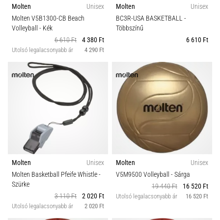
Molten
Unisex
Molten
Unisex
Molten V5B1300-CB Beach
BC3R-USA BASKETBALL
-
Volleyball
- Kék
Többszínű
6 610 Ft
4 380 Ft
6 610 Ft
Utolsó legalacsonyabb ár
4 290 Ft
Molten
Unisex
Molten
Unisex
Molten Basketball Pfeife Whistle
-
V5M9500 Volleyball
- Sárga
Szürke
19 440 Ft
16 520 Ft
3 110 Ft
2 020 Ft
Utolsó legalacsonyabb ár
16 520 Ft
Utolsó legalacsonyabb ár
2 020 Ft