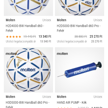
Teamsales
a
futball
táskánkba?
Labda típus
A
Molten
Unisex
Molten
Unisex
következő
H2D4000-BW Handball d60
-
H2D5000-BW Handball d60 Pro
-
Szabás
dolgok
Fehér
Fehér
nem
19 440 Ft
13 340 Ft
38 880 Ft
25 270 Ft
hiányozhatnak
Utolsó legalacsonyabb ár
13 340 Ft
Utolsó legalacsonyabb ár
25 270 Ft
Funkció
a
táskádból!​​​​​​​
Játéktér
2021.03.22.
•
Sport
10 perces olvasási idő
Cross
Tömeg
Training
–
Molten
Unisex
Molten
Unisex
hogyan
H3D5000-BW Handball d60 Pro
-
HAND AIR PUMP
- Kék
kezdj
Fehér