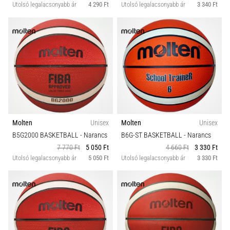
Utolsó legalacsonyabb ár
4 290 Ft
Utolsó legalacsonyabb ár
3 340 Ft
Molten
Unisex
Molten
Unisex
B5G2000 BASKETBALL
- Narancs
B6G-ST BASKETBALL
- Narancs
7 770 Ft
5 050 Ft
4 660 Ft
3 330 Ft
Utolsó legalacsonyabb ár
5 050 Ft
Utolsó legalacsonyabb ár
3 330 Ft