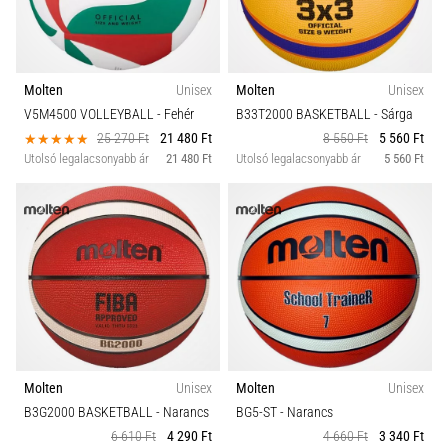
Molten
Unisex
Molten
Unisex
V5M4500 VOLLEYBALL
- Fehér
B33T2000 BASKETBALL
- Sárga
25 270 Ft
21 480 Ft
8 550 Ft
5 560 Ft
Utolsó legalacsonyabb ár
21 480 Ft
Utolsó legalacsonyabb ár
5 560 Ft
Molten
Unisex
Molten
Unisex
B3G2000 BASKETBALL
- Narancs
BG5-ST
- Narancs
6 610 Ft
4 290 Ft
4 660 Ft
3 340 Ft