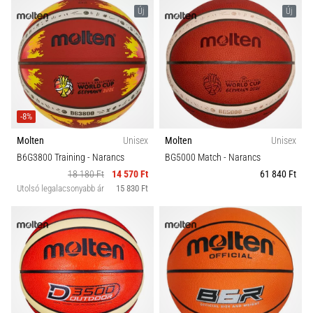
Új
Új
-8%
Molten
Unisex
Molten
Unisex
B6G3800 Training
- Narancs
BG5000 Match
- Narancs
18 180 Ft
14 570 Ft
61 840 Ft
Utolsó legalacsonyabb ár
15 830 Ft