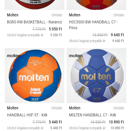
Molten
Unisex
Molten
Unisex
BGR5-RW BASKETBALL
- Narancs
H0C3500-BW HANDBALL C7
-
Piros
7 770 Ft
5 050 Ft
15 550 Ft
9 640 Ft
Utolsó legalacsonyabb ár
5 050 Ft
Utolsó legalacsonyabb ár
9 640 Ft
Molten
Unisex
Molten
Unisex
HANDBALL H0F-ST
- Kék
MOLTEN HANDBALL C7
- Kék
7 770 Ft
5 440 Ft
15 550 Ft
10 890 Ft
Utolsó legalacsonyabb ár
5 440 Ft
Utolsó legalacsonyabb ár
10 890 Ft