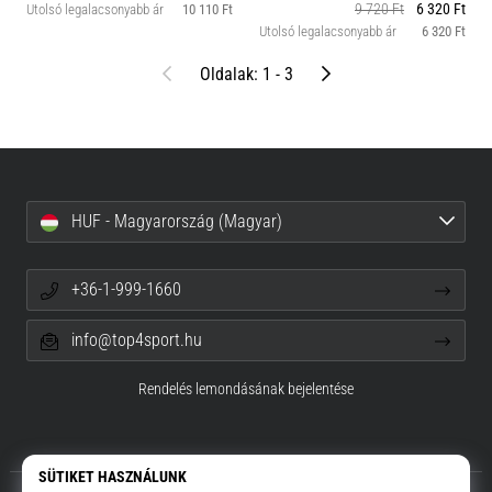
9 720 Ft
6 320 Ft
Utolsó legalacsonyabb ár
10 110 Ft
Utolsó legalacsonyabb ár
6 320 Ft
Előző
Következő
Oldalak: 1 - 3
HUF - Magyarország (Magyar)
+36-1-999-1660
info@top4sport.hu
Rendelés lemondásának bejelentése