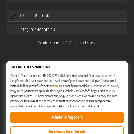
+36-1-999-1660
info@top4sport.hu
Rendelés lemondásának bejelentése
Rólunk
Ügyfélszolgálat
Top4Sport.hu