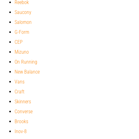
Reebok
a
futball
Saucony
táskánkba?
Salomon
A
következő
G-Form
dolgok
CEP
nem
Mizuno
hiányozhatnak
a
On Running
táskádból!​​​​​​​
New Balance
Vans
2021.03.22.
•
Craft
10 perces olvasási idő
Skinners
Cross
Converse
Training
–
Brooks
hogyan
Inov-8
kezdj