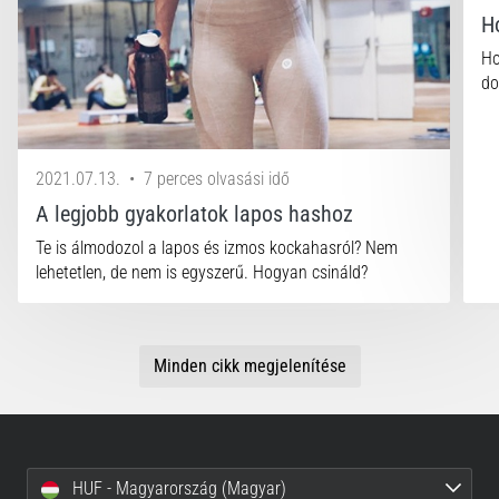
a
H
Cross
Training…
Ho
do
Minden cikk
megjelenítése
2021.07.13.
•
7 perces olvasási idő
A legjobb gyakorlatok lapos hashoz
Te is álmodozol a lapos és izmos kockahasról? Nem
lehetetlen, de nem is egyszerű. Hogyan csináld?
Minden cikk megjelenítése
HUF - Magyarország (Magyar)