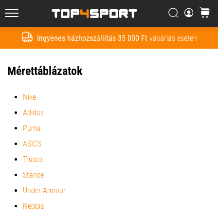
Nem
lehetetlen,
Keresés
kosár
Top4Sport.hu
de
nem
Ingyenes házhozszállítás 35 000 Ft
vásárlás esetén
Keresés
is
egyszerű.
Hogyan
Mérettáblázatok
csináld?
Nike
2021.03.29.
Adidas
•
4 perces olvasási idő
Puma
Hogyan
ASICS
csomagoljunk
Trusox
a
Stance
futball
táskába
Under Armour
Hogyan
Nebbia
csomagoljunk