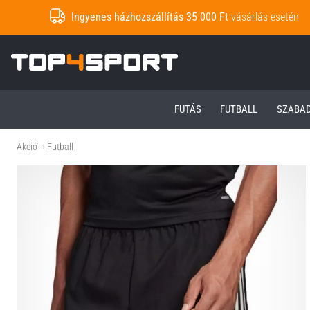
Ingyenes házhozszállítás 35 000 Ft
vásárlás esetén
Top4Sport.hu
FUTÁS
FUTBALL
SZABA
Akció
Futball