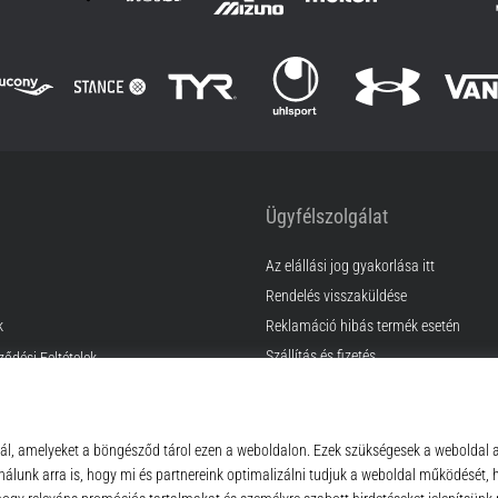
Ügyfélszolgálat
Az elállási jog gyakorlása itt
Rendelés visszaküldése
k
Reklamáció hibás termék esetén
Szállítás és fizetés
ződési Feltételek
Találd meg a megfelelő méretet
Kapcsolat
GyIK
Adatvédelmi nyilatkozat