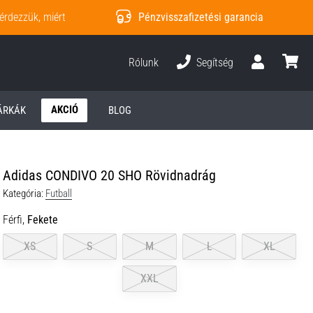
érdezzük, miért
Pénzvisszafizetési garancia
Rólunk
Segítség
Felhasználó
kosár
AKCIÓ
ÁRKÁK
BLOG
Adidas CONDIVO 20 SHO Rövidnadrág
Kategória:
Futball
Férfi,
Fekete
XS
S
M
L
XL
XXL