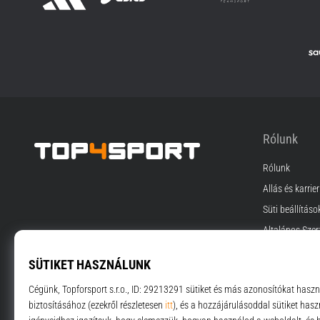
Rólunk
Rólunk
Top4Sport.hu
Állás és karrier
Süti beállításo
Általános Szer