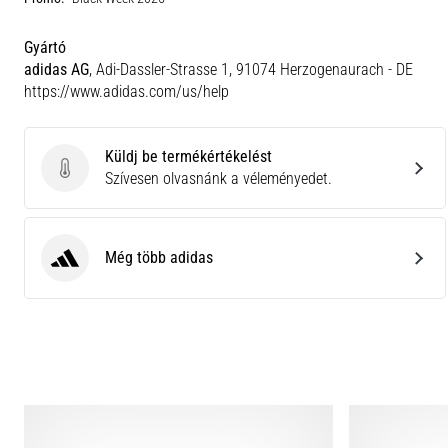
Gyártó
adidas AG
, Adi-Dassler-Strasse 1, 91074 Herzogenaurach - DE
https://www.adidas.com/us/help
Küldj be termékértékelést
Küldj be termékértékelést
Szívesen olvasnánk a véleményedet.
Még több adidas
adidas