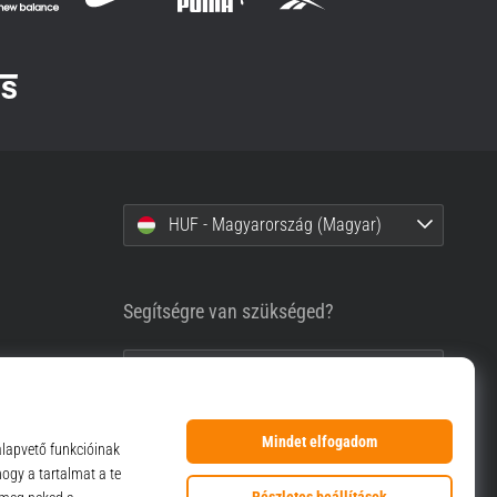
HUF - Magyarország (Magyar)
Segítségre van szükséged?
+36-1-999-1660
info@top4sport.hu