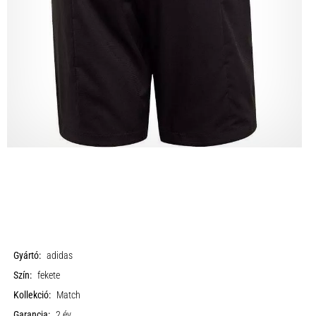
Gyártó:
adidas
Szín:
fekete
Kollekció:
Match
Garancia:
2 év