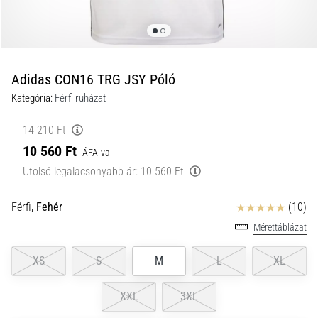
a
futball
táskánkba?
A
következő
Adidas CON16 TRG JSY Póló
dolgok
Kategória:
Férfi ruházat
nem
hiányozhatnak
14 210 Ft
a
10 560 Ft
táskádból!​​​​​​​
ÁFA-val
Utolsó legalacsonyabb ár:
10 560 Ft
2021.03.22.
Értékelés
Férfi,
Fehér
(10)
•
10 perces olvasási idő
Mérettáblázat
Cross
Training
XS
S
M
L
XL
–
hogyan
XXL
3XL
kezdj