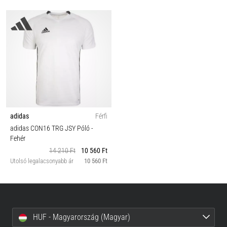
adidas
Férfi
adidas CON16 TRG JSY Póló
-
Fehér
14 210 Ft
10 560 Ft
Utolsó legalacsonyabb ár
10 560 Ft
HUF - Magyarország (Magyar)