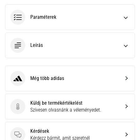
a
Cross
Training…
Paraméterek
Minden cikk
megjelenítése
Leírás
Még több adidas
adidas
Küldj be termékértékelést
Küldj be termékértékelést
Szívesen olvasnánk a véleményedet.
Kérdések
Kérdések
Kérdezz bármit, amit szeretnél