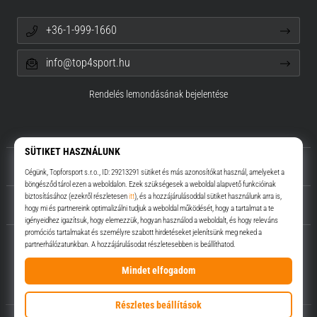
+36-1-999-1660
info@top4sport.hu
Rendelés lemondásának bejelentése
Rólunk
Ügyfélszolgálat
Top4Sport.hu