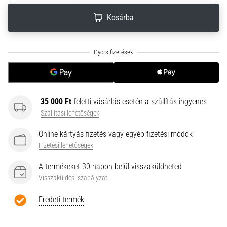
neki
Kosárba
és
készíts
edzéstervet
Torna,
atlétika,
súlyemelés.
Téged
35 000 Ft
feletti vásárlás esetén a szállítás ingyenes
is
Szállítási lehetőségek
vonz
a
Online kártyás fizetés vagy egyéb fizetési módok
változatos
Fizetési lehetőségek
edzés,
ami
A termékeket 30 napon belül visszaküldheted
egy
Visszaküldési szabályzat
kicsit
mindig
Eredeti termék
más?
Csatlakozz