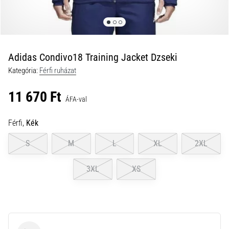
a
futball
táskánkba?
A
következő
Adidas Condivo18 Training Jacket Dzseki
dolgok
Kategória:
Férfi ruházat
nem
hiányozhatnak
11 670 Ft
a
ÁFA-val
táskádból!​​​​​​​
Férfi,
Kék
2021.03.22.
S
M
L
XL
2XL
•
10 perces olvasási idő
3XL
XS
Cross
Training
–
hogyan
kezdj