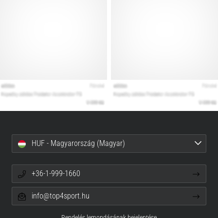
HUF - Magyarország (Magyar)
+36-1-999-1660
info@top4sport.hu
Rendelés lemondásának bejelentése