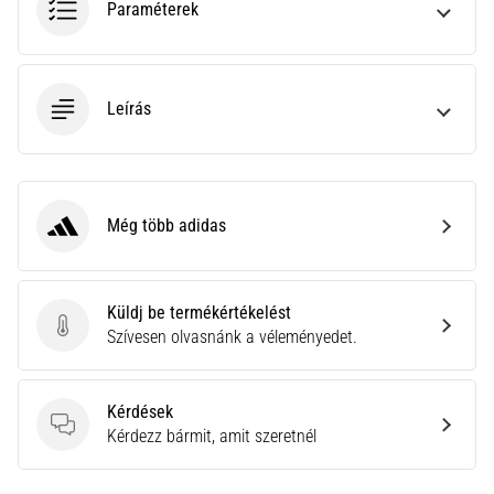
Paraméterek
neki
és
készíts
edzéstervet
Leírás
Torna,
atlétika,
súlyemelés.
Téged
Még több adidas
is
adidas
vonz
a
változatos
Küldj be termékértékelést
edzés,
Küldj be termékértékelést
Szívesen olvasnánk a véleményedet.
ami
egy
kicsit
Kérdések
mindig
Kérdések
Kérdezz bármit, amit szeretnél
más?
Csatlakozz