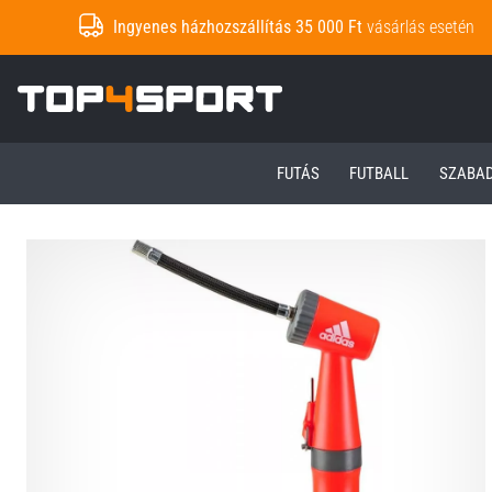
Ingyenes házhozszállítás 35 000 Ft
vásárlás esetén
Top4Sport.hu
FUTÁS
FUTBALL
SZABA