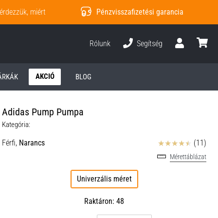
érdezzük, miért
Pénzvisszafizetési garancia
Rólunk
Segítség
Felhasználó
kosár
AKCIÓ
ÁRKÁK
BLOG
Adidas Pump Pumpa
Kategória:
Értékelés
Férfi,
Narancs
(11)
Mérettáblázat
Univerzális méret
Raktáron: 48