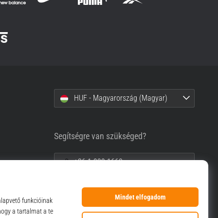
HUF - Magyarország (Magyar)
Segítségre van szükséged?
+36-1-999-1660
info@top4sport.hu