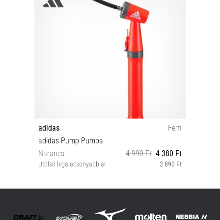
adidas
Férfi
adidas Pump Pumpa
Narancs
4 990 Ft
4 380 Ft
Utolsó legalacsonyabb ár
2 890 Ft
Univerzális méret