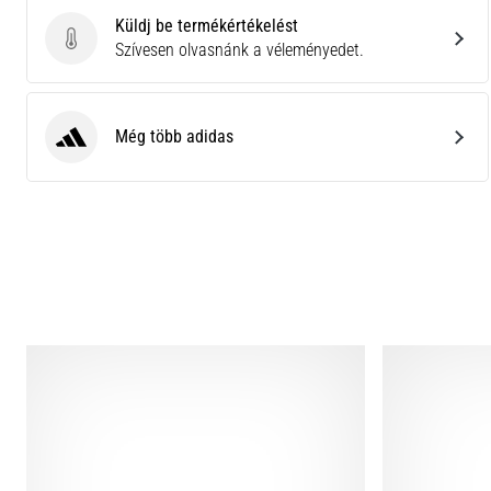
Küldj be termékértékelést
Küldj be termékértékelést
Szívesen olvasnánk a véleményedet.
Még több adidas
adidas