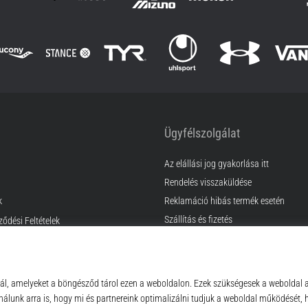
Ügyfélszolgálat
Az elállási jog gyakorlása itt
Rendelés visszaküldése
k
Reklamáció hibás termék esetén
Szállítás és fizetés
ződési Feltételek
Találd meg a megfelelő méretet
Kapcsolat
GyIK
Adatvédelmi nyilatkozat