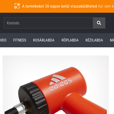
A termékeket 30 napon belül visszaküldheted
Azt sem k
Keresés
DIDO
FITNESS
KOSÁRLABDA
RÖPLABDA
KÉZILABDA
M