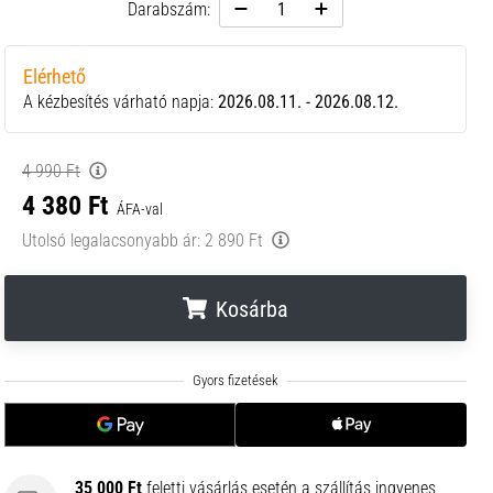
Darabszám:
Elérhető
A kézbesítés várható napja:
2026.08.11. - 2026.08.12.
4 990 Ft
4 380 Ft
ÁFA-val
Utolsó legalacsonyabb ár:
2 890 Ft
Kosárba
.
.
.
35 000 Ft
feletti vásárlás esetén a szállítás ingyenes