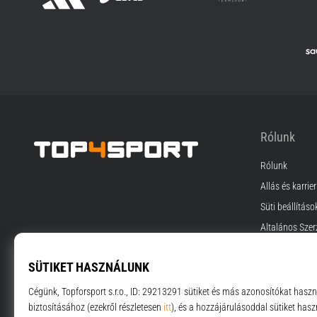
Rólunk
Rólunk
Top4Sport.hu
Állás és karrier
Süti beállításo
Általános Szer