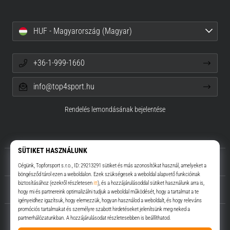
HUF - Magyarország (Magyar)
+36-1-999-1660
info@top4sport.hu
Rendelés lemondásának bejelentése
Rólunk
Ügyfélszolgálat