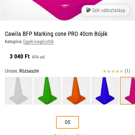
a
Szín változtatása
futball
táskánkba?
A
következő
Cawila BFP Marking cone PRO 40cm Bóják
dolgok
Kategória:
Egyéb kiegészítők
nem
hiányozhatnak
3 040 Ft
a
ÁFA-val
táskádból!​​​​​​​
Értékelés
Unisex,
Rózsaszín
(1)
2021.03.22.
•
10 perces olvasási idő
Cross
Training
–
OS
hogyan
kezdj