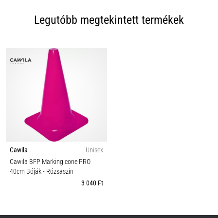
Legutóbb megtekintett termékek
Cawila
Unisex
Cawila BFP Marking cone PRO
40cm Bóják
- Rózsaszín
3 040 Ft