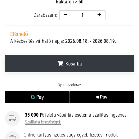
Raktáron > 50
neki
és
Darabszám:
készíts
edzéstervet
Elérhető
Torna,
A kézbesítés várható napja:
2026.08.18. - 2026.08.19.
atlétika,
súlyemelés.
Téged
Kosárba
is
vonz
a
.
.
.
változatos
edzés,
ami
egy
kicsit
35 000 Ft
feletti vásárlás esetén a szállítás ingyenes
mindig
Szállítási lehetőségek
más?
Csatlakozz
Online kártyás fizetés vagy egyéb fizetési módok